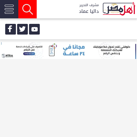
مشرف التحرير
داليا عماد