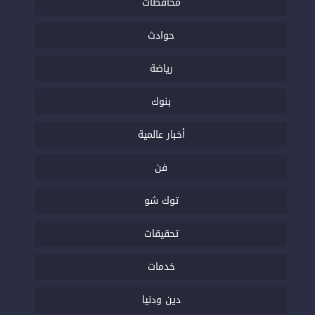
محافظات
حوادث
رياضة
بنوك
أخبار عالمية
فن
توك شو
تحقيقات
خدمات
دين ودنيا