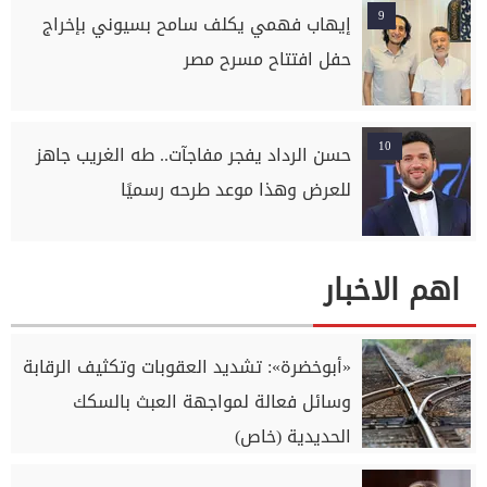
9
إيهاب فهمي يكلف سامح بسيوني بإخراج
حفل افتتاح مسرح مصر
10
حسن الرداد يفجر مفاجآت.. طه الغريب جاهز
للعرض وهذا موعد طرحه رسميًا
اهم الاخبار
«أبوخضرة»: تشديد العقوبات وتكثيف الرقابة
وسائل فعالة لمواجهة العبث بالسكك
الحديدية (خاص)