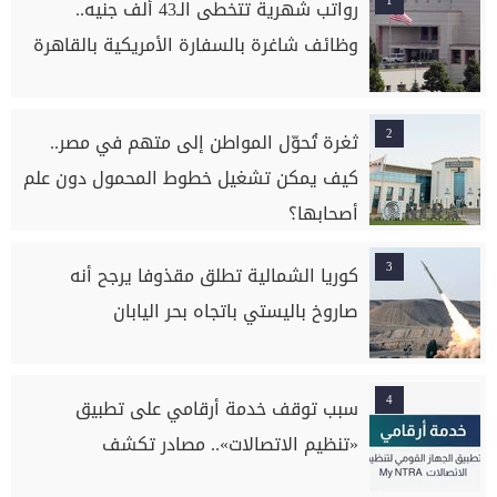
1
رواتب شهرية تتخطى الـ43 ألف جنيه..
وظائف شاغرة بالسفارة الأمريكية بالقاهرة
2
ثغرة تُحوّل المواطن إلى متهم في مصر..
كيف يمكن تشغيل خطوط المحمول دون علم
أصحابها؟
3
كوريا الشمالية تطلق مقذوفا يرجح أنه
صاروخ باليستي باتجاه بحر اليابان
4
سبب توقف خدمة أرقامي على تطبيق
«تنظيم الاتصالات».. مصادر تكشف