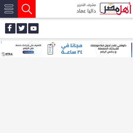
مشرف التحرير
داليا عماد