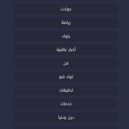
حوادث
رياضة
بنوك
أخبار عالمية
فن
توك شو
تحقيقات
خدمات
دين ودنيا