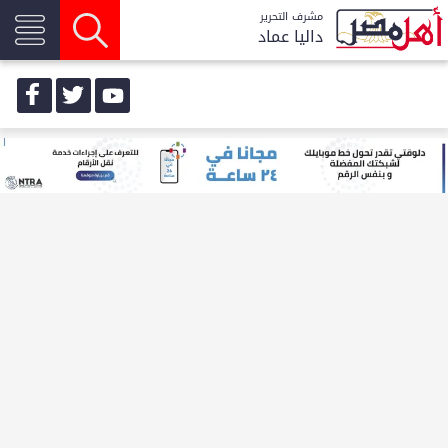
مشرف التحرير
داليا عماد