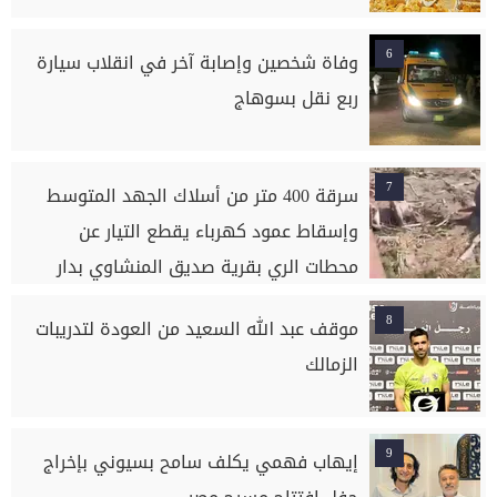
6
وفاة شخصين وإصابة آخر في انقلاب سيارة
ربع نقل بسوهاج
7
سرقة 400 متر من أسلاك الجهد المتوسط
وإسقاط عمود كهرباء يقطع التيار عن
محطات الري بقرية صديق المنشاوي بدار
السلام بسوهاج
8
موقف عبد الله السعيد من العودة لتدريبات
الزمالك
9
إيهاب فهمي يكلف سامح بسيوني بإخراج