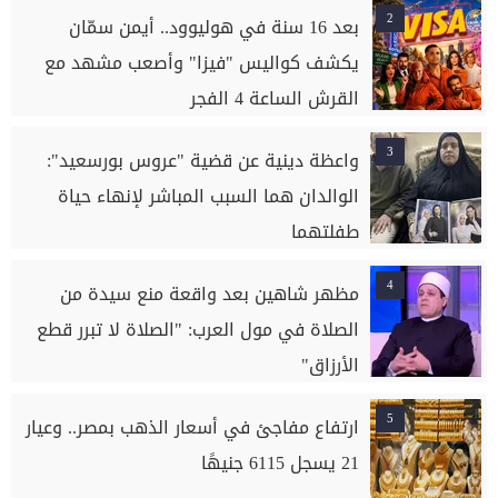
2
بعد 16 سنة في هوليوود.. أيمن سمّان
يكشف كواليس "فيزا" وأصعب مشهد مع
القرش الساعة 4 الفجر
3
واعظة دينية عن قضية "عروس بورسعيد":
الوالدان هما السبب المباشر لإنهاء حياة
طفلتهما
4
مظهر شاهين بعد واقعة منع سيدة من
الصلاة في مول العرب: "الصلاة لا تبرر قطع
الأرزاق"
5
ارتفاع مفاجئ في أسعار الذهب بمصر.. وعيار
21 يسجل 6115 جنيهًا