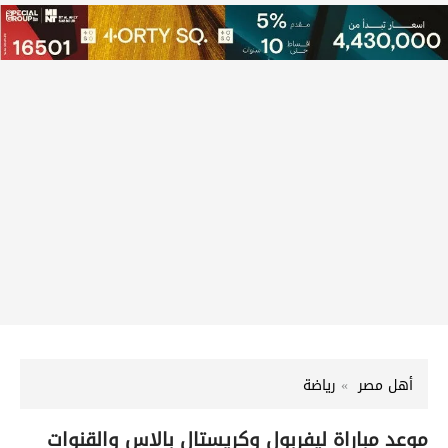
أهل مصر
رياضة
موعد مباراة ليفربول وكريستال بالاس والقنوات