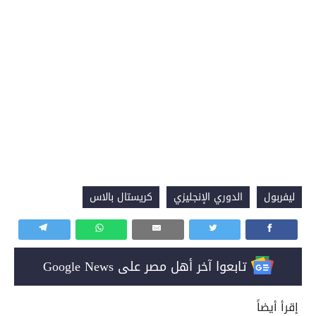
ليفربول
الدوري الإنجليزي
كريستال بالاس
تابعوا آخر أهل مصر على Google News
إقرأ أيضاً