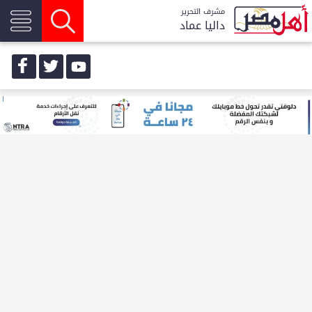
مشرف التحرير
داليا عماد