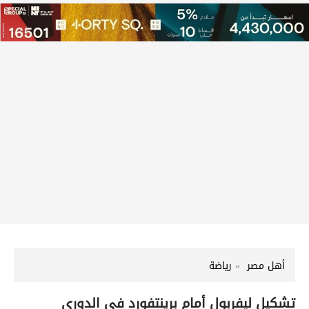
أهل مصر
رياضة
تشكيل ليفربول أمام برينتفورد في الدوري