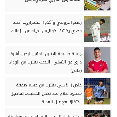
رفضوا عروضي وأكدوا استمراري.. أحمد
مجدي يكشف كواليس رحيله عن الزمالك
جلسة حاسمة الإثنين المقبل لرحيل أشرف
داري عن الأهلي.. اللاعب يقترب من الوداد
(خاص)
خاص | الأهلي يقترب من حسم صفقة
محمود صلاح بعد تدخل الخطيب.. تفاصيل
الاتفاق مع غزل المحلة
بعد رحيل 4 لاعبين.. الزمالك يوضح سياسته