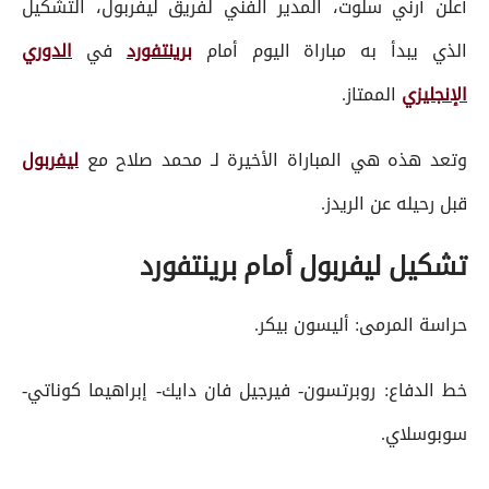
أعلن أرني سلوت، المدير الفني لفريق ليفربول، التشكيل
الذي يبدأ به مباراة اليوم أمام
برينتفورد
في
الدوري
الإنجليزي
الممتاز.
وتعد هذه هي المباراة الأخيرة لـ محمد صلاح مع
ليفربول
قبل رحيله عن الريدز.
تشكيل ليفربول أمام برينتفورد
حراسة المرمى: أليسون بيكر.
خط الدفاع: روبرتسون- فيرجيل فان دايك- إبراهيما كوناتي-
سوبوسلاي.