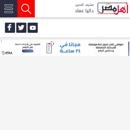
مشرف التحرير
داليا عماد