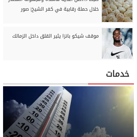
خلال حملة رقابية في كفر الشيخ| صور
موقف شيكو بانزا يثير القلق داخل الزمالك
خدمات