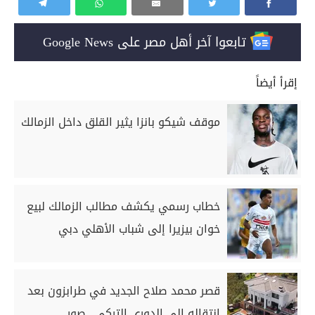
تابعوا آخر أهل مصر على Google News
إقرأ أيضاً
موقف شيكو بانزا يثير القلق داخل الزمالك
خطاب رسمي يكشف مطالب الزمالك لبيع
خوان بيزيرا إلى شباب الأهلي دبي
قصر محمد صلاح الجديد في طرابزون بعد
انتقاله إلى الدوري التركي.. صور