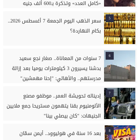
«كامل العدد» وتذكرة بـ600 ألف جنيه
5
سعر الذهب اليوم الجمعة 7 أغسطس 2026..
بكام النهاردة؟
6
7 سنوات من المعاناة.. صغار نجع سعيد
بدشنا يسيرون 3 كيلومترات يوميا بعد إزالة
مدرستهم.. والأهالي: "إحنا مهمشين"
7
إديناله تحويشة العمر.. موظفو مصنع
الألومنيوم بقنا يتهمون مستريحا جمع ملايين
الجنيهات: "كان بيصلي بينا"
8
بعد 16 سنة في هوليوود.. أيمن سمّان