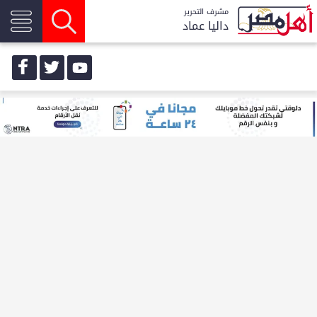
مشرف التحرير
داليا عماد