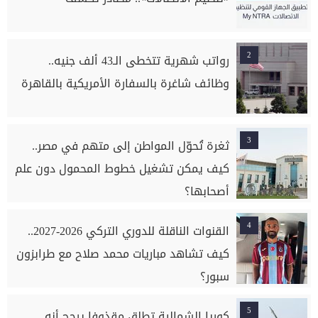
2
رواتب شهرية تتخطى الـ43 ألف جنيه..
وظائف شاغرة بالسفارة الأمريكية بالقاهرة
3
ثغرة تُحوّل المواطن إلى متهم في مصر..
كيف يمكن تشغيل خطوط المحمول دون علم
أصحابها؟
4
القنوات الناقلة للدوري التركي 2026-2027..
كيف تشاهد مباريات محمد صلاح مع طرابزون
سبور؟
5
كوريا الشمالية تطلق مقذوفا يرجح أنه