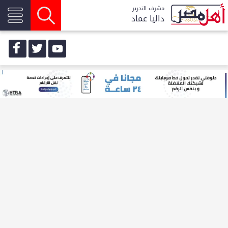
مشرف التحرير
داليا عماد