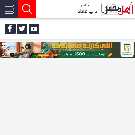
مشرف التحرير
داليا عماد