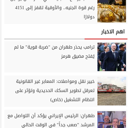
رغم قوة الجنيه.. والأوقية تقفز إلى 4151
دولارًا
اهم الاخبار
ترامب يحذر طهران من "ضربة قوية" ما لم
يُفتح مضيق هرمز
خبير نقل ومواصلات: المعابر غير القانونية
تعرقل تطوير السكك الحديدية وتؤثر على
انتظام التشغيل (خاص)
طهران: الرئيس الإيراني يؤكد أن التواصل مع
المرشد "صعب جداً" في الوقت الحالي