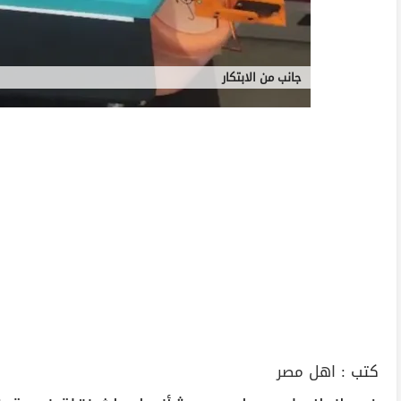
جانب من الابتكار
كتب :
اهل مصر