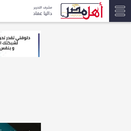
مشرف التحرير
داليا عماد