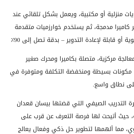
يات منزلية أو مكتبية، ويعمل بشكل تلقائي عند
بر كاميرا مدمجة، ثم يستخدم خوارزميات متقدمة
ة أو قابلة لإعادة التدوير – بدقة تصل إلى 90٪
لى وحدة Raspberry Pi 4 كوحدة معالجة مركزية، متصلة بكاميرا ومحرك صغير
م مكونات بسيطة ومنخفضة التكلفة ومتوفرة في
 على نطاق واسع.
فترة التدريب الصيفي التي قضتها بيسان قعدان
ة، حيث أتيحت لها فرصة التعرف عن قرب على
دوي، مما ألهمها لتطوير حل ذكي وفعال يعالج