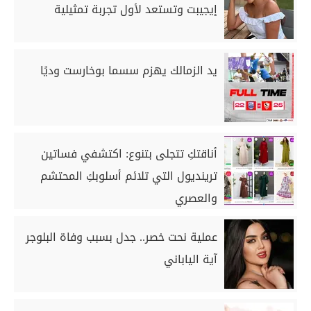
إيجيبت وتستعد لأول تجربة تمثيلية
يد الزمالك يهزم سسما بوخارست وديًا
أناقتكِ تتجلى بتنوع: اكتشفي فساتين
ترينديول التي تلائم أسلوبكِ المحتشم
والعصري
عملية نحت خصر.. جدل بسبب وفاة البلوجر
آية الياباني