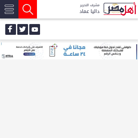
مشرف التحرير
داليا عماد