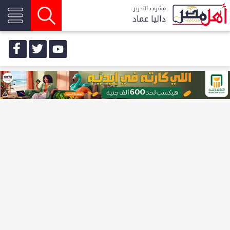
مشرف التحرير
داليا عماد