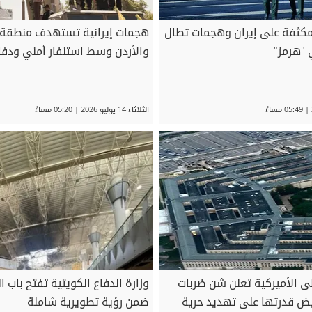
 مكثفة على إيران وهجمات تطال
هجمات إيرانية تستهدف منطقة ا
 "هرمز"
والأردن وسط استنفار أمني ودف
الثلاثاء 14 يوليو 2026 | 05:20 مساءً
ى الأميركية تعلن شن ضربات
وزارة الدفاع الكويتية تفتح باب ا
يض قدرتها على تهديد حرية
ضمن رؤية تطويرية شاملة