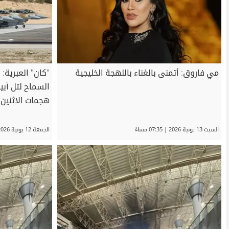
مي فاروق: أتمنى بالغناء باللهجة الخليجية
"كان" العبرية
السماح لتل أبي
هجمات الاثنين 
السبت 13 يونية 2026 | 07:35 مساءً
الجمعة 12 يونية 2026 | 12:06 مساءً