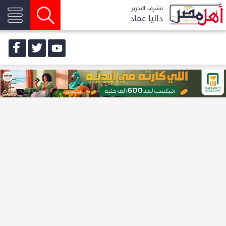
مشرف التحرير
داليا عماد