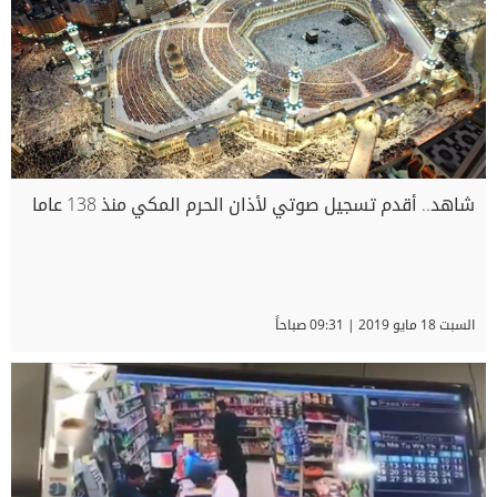
شاهد.. أقدم تسجيل صوتي لأذان الحرم المكي منذ 138 عاما
السبت 18 مايو 2019 | 09:31 صباحاً