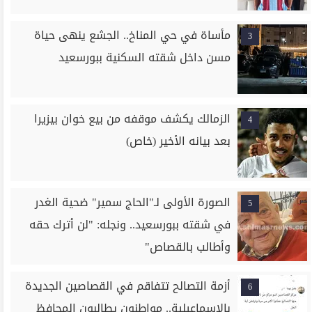
مأساة في حي المناخ.. الجشع ينهى حياة
3
مسن داخل شقته السكنية ببورسعيد
الزمالك يكشف موقفه من بيع خوان بيزيرا
4
بعد بيانه الأخير (خاص)
الصورة الأولى لـ"الحاج سمير" ضحية الغدر
5
في شقته ببورسعيد.. ونجله: "لن أترك حقه
وأطالب بالقصاص"
أزمة التصالح تتفاقم في القصاصين الجديدة
6
بالإسماعيلية.. مواطنون يطالبون المحافظ