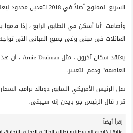
السريع الممنوح أصلاً في 2018 لتعديل محدود ليعني بناء مجمع مساحته 50000 متر مربع" .
وأضافت "أنا أسكن في الطابق الرابع ، إذا قاموا 
العائلات في مبني وفي جميع المباني التي تواجه 
يعتقد سكان آخر
العاصمة" ودعم التغيير.
قرار قال الرئيس جو بايدن إنه سيبقى.
إقرأ أيضاً
وزارة الخارجية الفلسطينية تطالب الجنائية الدولية بالتحقيق 