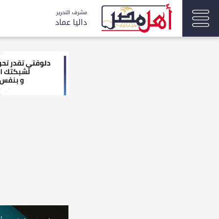
مشرف التحرير
داليا عماد