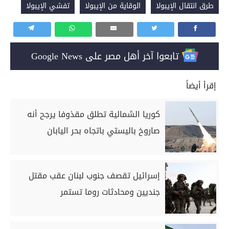
طرق انتقال الإيبولا
الوقاية من الإيبولا
تفشي الإيبولا
تابعوا آخر أهل مصر على Google News
إقرأ أيضاً
كوريا الشمالية تطلق مقذوفا يرجح أنه
صاروخ باليستي باتجاه بحر اليابان
إسرائيل تقصف جنوب لبنان عقب مقتل
جنديين ومحادثات روما تستمر