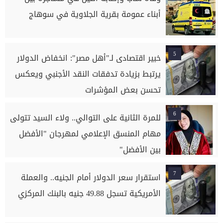
أبناء عمومة بقرية الجلاوية في سوهاج
5
خبير اقتصادى لـ"أهل مصر": انخفاض الدولار
يرتبط بزيادة تدفقات النقد الأجنبي ويعكس
تحسن بعض المؤشرات
6
للمرة الثانية على التوالي.. ولاء السيد تتولى
مهام المنسق الإعلامي لمهرجان "الأفضل
بين الأفضل"
7
استقرار سعر الدولار أمام الجنيه.. والعملة
الأمريكية تسجل 49.88 جنيه بالبنك المركزي