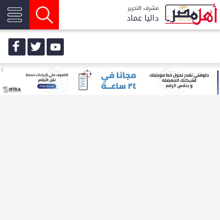
مشرف التحرير
داليا عماد