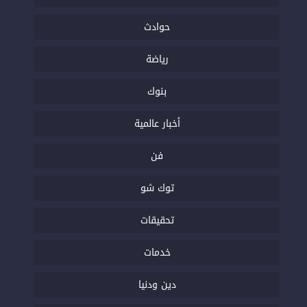
حوادث
رياضة
بنوك
أخبار عالمية
فن
توك شو
تحقيقات
خدمات
دين ودنيا