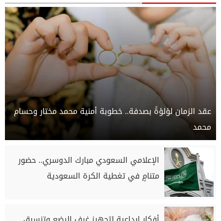
عقد الزمان لؤلؤةً بصدفة.. خطوبة أمنية محمد مختار وحسام
محمد
الإعلامي السعودي مبارك الدوسري.. حضور
متنامٍ في تغطية الكرة السعودية
أفكار إبداعية لتجهيز غرف الرضع وتنسيق