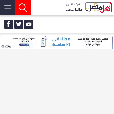
مشرف التحرير
داليا عماد