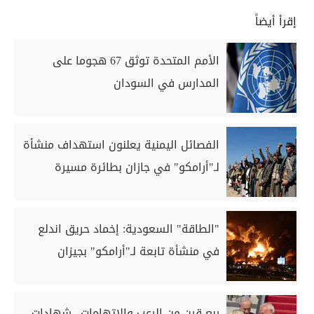
إقرأ أيضاً
الأمم المتحدة توثق 67 هجوما على
المدارس في السودان
الفصائل اليمنية يعلنون استهداف منشأة
لـ"أرامكو" في جازان بطائرة مسيرة
"الطاقة" السعودية: إخماد حريق اندلع
في منشأة تابعة لـ"أرامكو" بجيزان
ربع قرن من الرعب والاتهامات.. شهادات