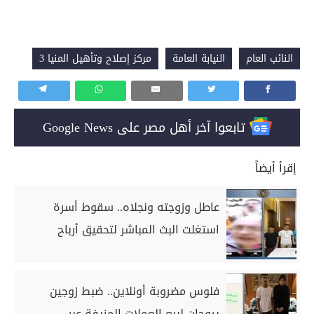
النائب العام
النيابة العامة
مركز إصلاح وتأهيل المنيا 3
تابعوا آخر أهل مصر على Google News
إقرأ أيضاً
عاطل وزوجته ونجلاه.. سقوط أسرة
استغلت البث المباشر لتحقيق أرباح
فلوس مضروبة أونلاين.. ضبط زوجين
يروجان لبيع العملات المزيفة عبر