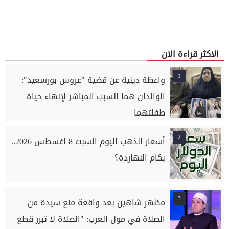
الاكثر قراءة الان
1
واعظة دينية عن قضية "عروس بورسعيد":
الوالدان هما السبب المباشر لإنهاء حياة
طفلتهما
2
أسعار الذهب اليوم السبت 8 اغسطس 2026..
بكام النهاردة؟
3
مظهر شاهين بعد واقعة منع سيدة من
الصلاة في مول العرب: "الصلاة لا تبرر قطع