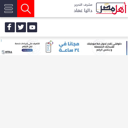
مشرف التحرير
داليا عماد