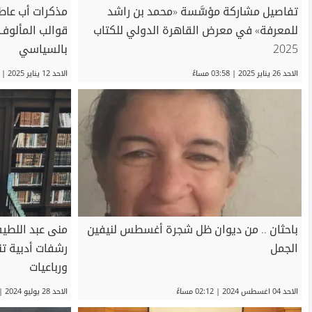
تفاصيل مشاركة مؤسَّسة «محمد بن راشد
مذكرات أب عاط
للمعرفة» في معرض القاهرة الدولي للكتاب
قوالب المألوف
2025
بالسياسي
الاحد 26 يناير 2025 | 03:58 مساءً
الاحد 12 يناير 2025 | 06:22 مساءً
باحثان .. من ديوان ظل شجرة أغسطس لنيفين
منى عبد اللط
الجمل
رشفات أدبية ت
ورباعيات
الاحد 04 اغسطس 2024 | 02:12 مساءً
الاحد 28 يوليو 2024 | 10:26 مساءً