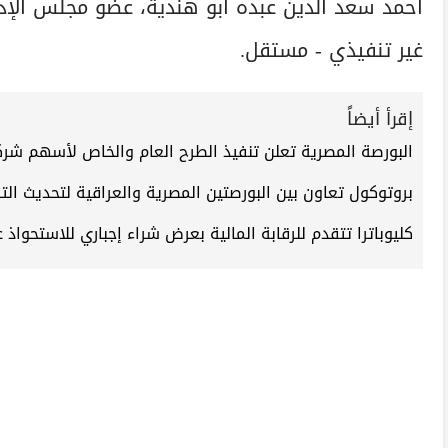
أحمد سعد الدين عبده أبو هندية، عضو مجلس الإ
غير تنفيذي - مستقل.
إقرأ أيضاً
البورصة المصرية تعلن تنفيذ الطرح العام والخاص لأسهم شرك
بروتوكول تعاون بين البورصتين المصرية والعراقية لتحديث ال
كليوباترا تتقدم للرقابة المالية بعرض شراء إجباري للاستحواذ على 100% من الإسكندرية للخدمات 