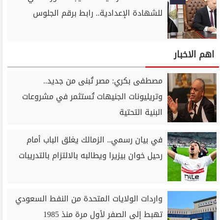
للشهادة الإعدادية.. رابط برقم الجلوس
اهم الاخبار
مصطفى بكري: مصر تُبنى من جديد..
وتريليونات الجنيهات تُستثمر في مشروعات
البنية التحتية
في بيان رسمي.. الزمالك يغلق الباب أمام
رحيل خوان بيزيرا ويطالبه بالالتزام بالتدريبات
واردات الولايات المتحدة من النفط السعودي
تهبط إلى الصفر لأول مرة منذ 1985