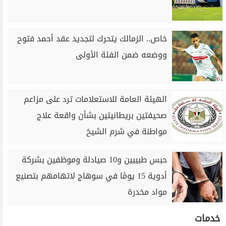
خاص.. الزمالك يتحرك لتجديد عقد أحمد فتوح
ووضعه ضمن الفئة الأولى
الهيئة العامة للاستعلامات ترد على مزاعم
صحيفتين بريطانيتين بشأن واقعة علاج
مواطنة في شرم الشيخ
حبس طبيبين و10 صيادلة وموظفين بشركة
أدوية 15 يومًا في سوهاج لاتهامهم بتصنيع
مواد مخدرة
خدمات