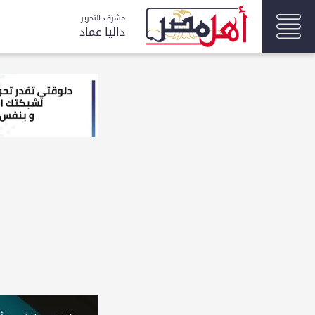
مشرف التحرير
داليا عماد