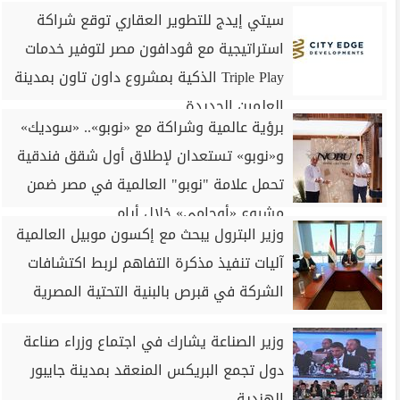
سيتي إيدج للتطوير العقاري توقع شراكة
استراتيجية مع ڤودافون مصر لتوفير خدمات
Triple Play الذكية بمشروع داون تاون بمدينة
العلمين الجديدة
برؤية عالمية وشراكة مع «نوبو».. «سوديك»
و«نوبو» تستعدان لإطلاق أول شقق فندقية
تحمل علامة "نوبو" العالمية في مصر ضمن
مشروع «أوجامي» خلال أيام
وزير البترول يبحث مع إكسون موبيل العالمية
آليات تنفيذ مذكرة التفاهم لربط اكتشافات
الشركة في قبرص بالبنية التحتية المصرية
وزير الصناعة يشارك في اجتماع وزراء صناعة
دول تجمع البريكس المنعقد بمدينة جايبور
الهندية