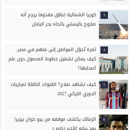
كوريا الشمالية تطلق مقذوفا يرجح أنه
3
صاروخ باليستي باتجاه بحر اليابان
ثغرة تُحوّل المواطن إلى متهم في مصر..
4
كيف يمكن تشغيل خطوط المحمول دون علم
أصحابها؟
كيف تشاهد صلاح؟ القنوات الناقلة لمباريات
5
الدوري التركي 2027
الزمالك يكشف موقفه من بيع خوان بيزيرا
6
بعد بيانه الأخير (خاص)