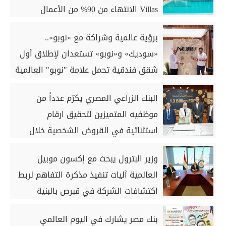
Villas الانتهاء من 90% من الأعمال
الخرسانية للكبائن
برؤية عالمية وشراكة مع «نوبو»..
«سوديك» و«نوبو» تستعدان لإطلاق أول
شقق فندقية تحمل علامة "نوبو" العالمية
في مصر ضمن مشروع «أوجامي» خلال
البنك الزراعي المصري يكرّم عدداً من
أيام
موظفيه المتميزين لتحقيق ارقام
استثنائية في القروض الشخصية خلال
الربع الأول من 2026
وزير البترول يبحث مع إكسون موبيل
العالمية آليات تنفيذ مذكرة التفاهم لربط
اكتشافات الشركة في قبرص بالبنية
التحتية المصرية
بنك مصر يشارك في اليوم العالمي