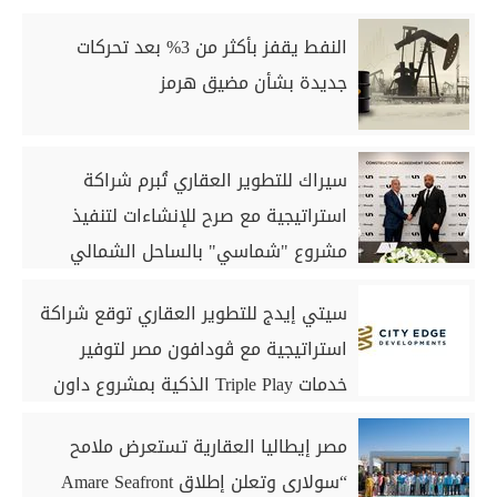
النفط يقفز بأكثر من 3% بعد تحركات
جديدة بشأن مضيق هرمز
سيراك للتطوير العقاري تُبرم شراكة
استراتيجية مع صرح للإنشاءات لتنفيذ
مشروع "شماسي" بالساحل الشمالي
سيتي إيدج للتطوير العقاري توقع شراكة
استراتيجية مع ڤودافون مصر لتوفير
خدمات Triple Play الذكية بمشروع داون
تاون بمدينة العلمين الجديدة
مصر إيطاليا العقارية تستعرض ملامح
“سولارى وتعلن إطلاق Amare Seafront