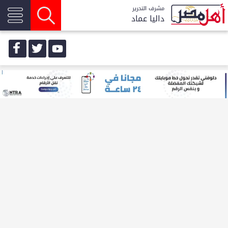
مشرف التحرير
داليا عماد