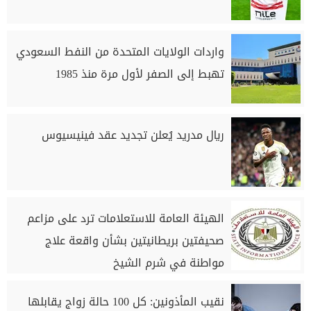
واردات الولايات المتحدة من النفط السعودي
تهبط إلى الصفر لأول مرة منذ 1985
ريال مدريد يُعلن تجديد عقد فينيسيوس
الهيئة العامة للاستعلامات ترد على مزاعم
صحيفتين بريطانيتين بشأن واقعة علاج
مواطنة في شرم الشيخ
نقيب المأذونين: كل 100 حالة زواج يقابلها