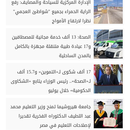
الإدارة المركزية للسياحة والمصايف: رفع
الراية الحمراء بجميع "شواطئ العجمي"
نظرا لارتفاع الأمواج
الصحة: 13 ألف خدمة مجانية للمصطافين
و17 عيادة طبية متنقلة مجهزة بالكامل
بالمدن الساحلية
17 ألف شكوى لـ«التموين» و15.7 ألف
لـ«الصحة».. رئيس الوزراء يتابع «الشكاوى
الحكومية» خلال يوليو
جامعة هيروشيما تمنح وزير التعليم محمد
عبد اللطيف الدكتوراه الفخرية تقديرا
لإصلاحات التعليم في مصر