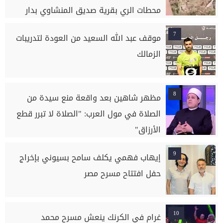
محطات الري بقرية صديق المنشاوي بدار
السلام بسوهاج
7
موقف عبد الله السعيد من العودة لتدريبات
الزمالك
8
مظهر شاهين بعد واقعة منع سيدة من
الصلاة في مول العرب: "الصلاة لا تبرر قطع
الأرزاق"
9
إيهاب فهمي يكلف سامح بسيوني بإخراج
حفل افتتاح مسرح مصر
10
غرام في الكرنك ينعش مسرح محمد