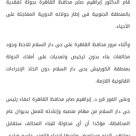
قام الدكتور إبراهيم صابر محافظ القاهرة بجولة تفقدية
بالمنطقة الجنوبية فى إطار جولاته الدورية المفاجئة على
الأحياء.
وأثناء مرور محافظ القاهرة على حى دار السلام تلاحظ وجود
مخالفات بناء بدون ترخيص وتعديات على أملاك الدولة
بمنطقة الكورنيش بحى دار السلام دون اتخاذ الإجراءات
القانونية اللازمة.
وعلى الفور قرر د. إبراهيم صابر محافظ القاهرة اعفاء رئيس
حى دار السلام من مهام منصبه وإعادته للعمل بديوان عام
المحافظة، مؤكدا أن أى محاولة للبناء المخالف ستقابل
بمنتهى الحزم وستعرض صاحبها لإجراء قانونى حاسم ورادع.