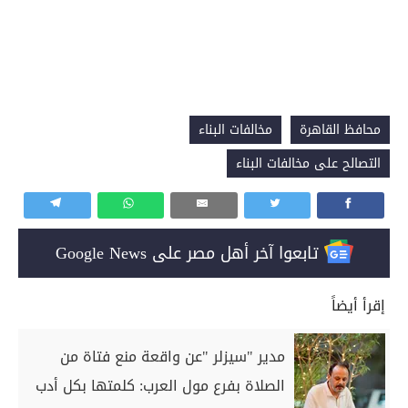
محافظ القاهرة
مخالفات البناء
التصالح على مخالفات البناء
تابعوا آخر أهل مصر على Google News
إقرأ أيضاً
مدير "سيزلر "عن واقعة منع فتاة من
الصلاة بفرع مول العرب: كلمتها بكل أدب