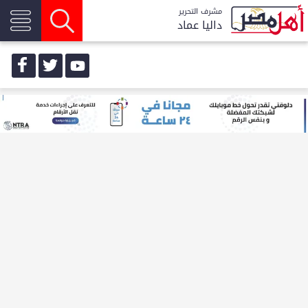
مشرف التحرير
داليا عماد