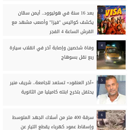
3
بعد 16 سنة في هوليوود.. أيمن سمّان
يكشف كواليس "فيزا" وأصعب مشهد مع
القرش الساعة 4 الفجر
4
وفاة شخصين وإصابة آخر في انقلاب سيارة
ربع نقل بسوهاج
5
«آخر العنقود» تستعد للجامعة.. شريف منير
يحتفل بتخرج ابنته كاميليا من الثانوية
6
سرقة 400 متر من أسلاك الجهد المتوسط
وإسقاط عمود كهرباء يقطع التيار عن