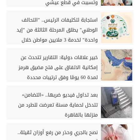
وتسببت في قطع عيشي
استجابة لتكليفات الرئيس.. "التحالف
الوطني" يطلق المرحلة الثالثة من "إيد
واحدة" لخدمة 3 ملايين مواطن خلال
أغسطس
خبير علاقات دولية: التقارير تتحدث عن
إمكانية الاتفاق على فتح مضيق هرمز
لمدة 60 يومًا وفق ترتيبات محددة
بعد تداول فيديو ضربها.. «التضامن»
تتدخل لحماية مسنة تعرضت للطرد من
منزلها بالقاهرة
نصح بالجري وحذر من رفع أوزان ثقيلة..