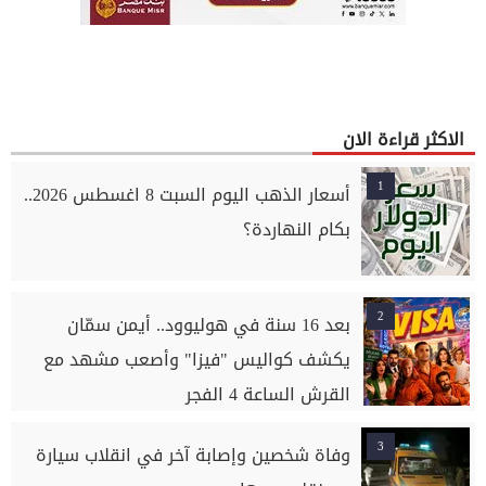
الاكثر قراءة الان
1
أسعار الذهب اليوم السبت 8 اغسطس 2026..
بكام النهاردة؟
2
بعد 16 سنة في هوليوود.. أيمن سمّان
يكشف كواليس "فيزا" وأصعب مشهد مع
القرش الساعة 4 الفجر
3
وفاة شخصين وإصابة آخر في انقلاب سيارة