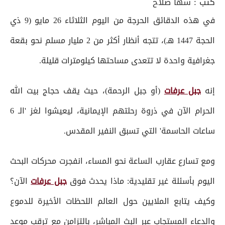
كتب :
سها صلاح
في هذه الدقائق الحرجة من اليوم الثلاثاء 26 مايو (9 ذي
الحجة 1447 هـ)، تتجه أنظار أكثر من 2 مليار مسلم نحو بقعة
جغرافية واحدة لا تتعدى مساحتها كيلومترات قليلة.
إنه
جبل عرفات
(أو جبل الرحمة)، حيث يقف حجاج بيت الله
الحرام الآن في ذروة رحلتهم الإيمانية، ليعيشوا لغز 'الـ 6
ساعات الحاسمة' التي تسبق النفير المقدس.
ومع تسارع عقارب الساعة نحو المساء، انفجرت محركات البحث
اليوم بأسئلة غير تقليدية: ماذا يحدث فوق
جبل عرفات
الآن؟
وكيف يتابع الملايين حول العالم اللحظات الأخيرة للدموع
والدعاء المستجاب عبر البث المباشر، بالتزامن مع ترقب موعد