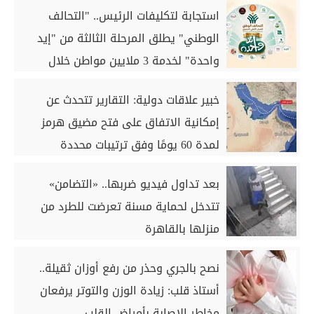
استجابة لتكليفات الرئيس.. "التحالف
الوطني" يطلق المرحلة الثالثة من "إيد
واحدة" لخدمة 3 ملايين مواطن خلال
أغسطس
خبير علاقات دولية: التقارير تتحدث عن
إمكانية الاتفاق على فتح مضيق هرمز
لمدة 60 يومًا وفق ترتيبات محددة
بعد تداول فيديو ضربها.. «التضامن»
تتدخل لحماية مسنة تعرضت للطرد من
منزلها بالقاهرة
نصح بالجري وحذر من رفع أوزان ثقيلة..
أستاذ قلب: زيادة الوزن والتوتر يرفعان
مخاطر الإصابة بأمراض القلب