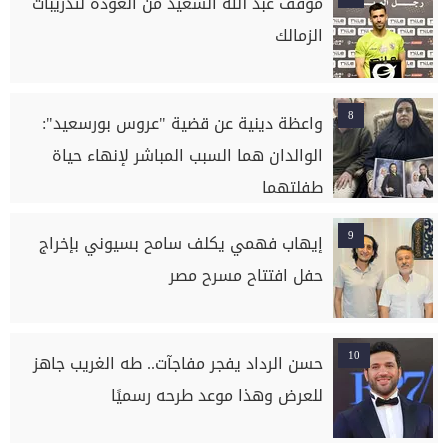
موقف عبد الله السعيد من العودة لتدريبات
الزمالك
8
واعظة دينية عن قضية "عروس بورسعيد":
الوالدان هما السبب المباشر لإنهاء حياة
طفلتهما
9
إيهاب فهمي يكلف سامح بسيوني بإخراج
حفل افتتاح مسرح مصر
10
حسن الرداد يفجر مفاجآت.. طه الغريب جاهز
للعرض وهذا موعد طرحه رسميًا