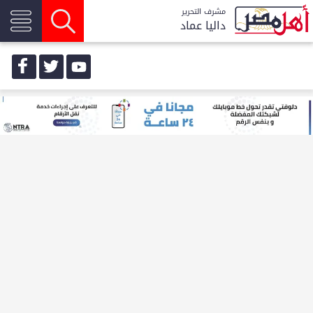
مشرف التحرير
داليا عماد