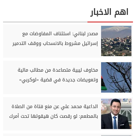
اهم الاخبار
مصدر لبناني: استئناف المفاوضات مع
إسرائيل مشروط بالانسحاب ووقف التدمير
مخاوف ليبية متصاعدة من مطالب مالية
وتعويضات جديدة في قضية «لوكربي»
الداعية محمد علي عن منع فتاة من الصلاة
بالمطعم: لو رقصت كان هيقولها تحت أمرك