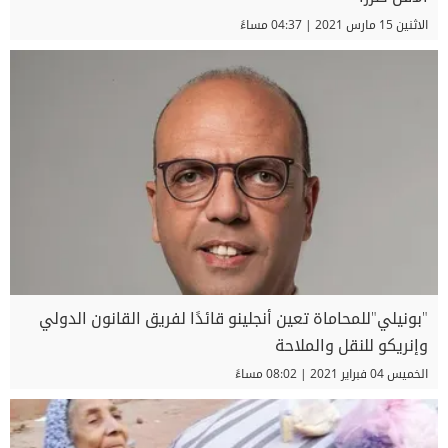
الاثنين 15 مارس 2021 | 04:37 مساءً
"بونيلي"للمحاماة تعين أنجلينو قائدًا لفريق القانون الدولي
وإنريكو للنقل والملاحة
الخميس 04 فبراير 2021 | 08:02 مساءً