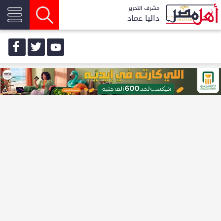
مشرف التحرير
داليا عماد