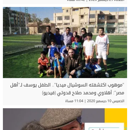
"موهوب اكتشفته السوشيال ميديا".. الطفل يوسف لـ"أهل
مصر": أهلاوي ومحمد صلاح قدوتي (فيديو)
الخميس 10 ديسمبر 2020 | 11:04 مساءً