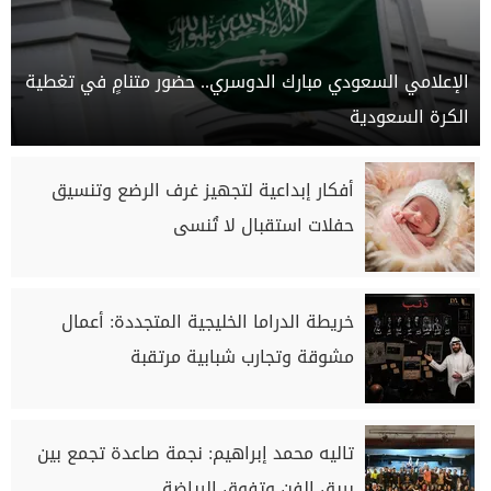
الإعلامي السعودي مبارك الدوسري.. حضور متنامٍ في تغطية
الكرة السعودية
أفكار إبداعية لتجهيز غرف الرضع وتنسيق
حفلات استقبال لا تُنسى
خريطة الدراما الخليجية المتجددة: أعمال
مشوقة وتجارب شبابية مرتقبة
تاليه محمد إبراهيم: نجمة صاعدة تجمع بين
بريق الفن وتفوق الرياضة