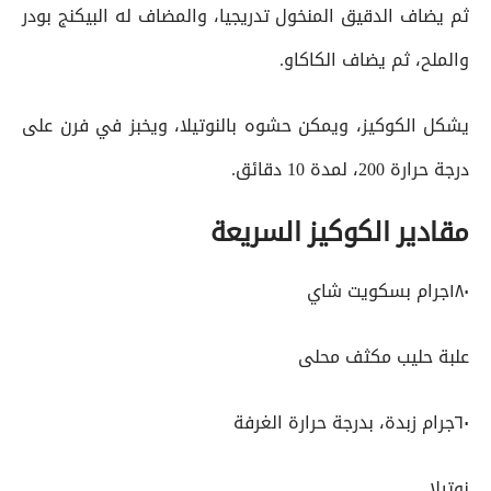
ثم يضاف الدقيق المنخول تدريجيا، والمضاف له البيكنج بودر
والملح، ثم يضاف الكاكاو.
يشكل الكوكيز، ويمكن حشوه بالنوتيلا، ويخبز في فرن على
درجة حرارة 200، لمدة 10 دقائق.
مقادير الكوكيز السريعة
١٨٠جرام بسكويت شاي
علبة حليب مكثف محلى
٦٠جرام زبدة، بدرجة حرارة الغرفة
نوتيلا