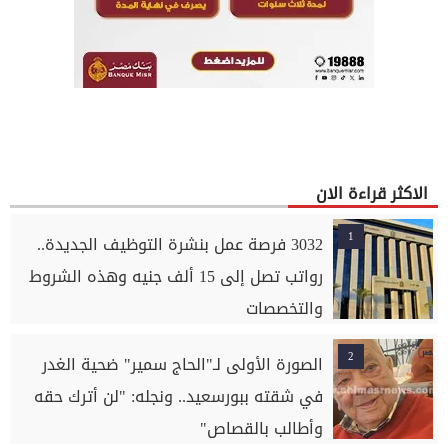
الاكثر قراءة الان
1
3032 فرصة عمل بنشرة التوظيف الجديدة..
رواتب تصل إلى 15 ألف جنيه وهذه الشروط
والتخصصات
2
الصورة الأولى لـ"الحاج سمير" ضحية الغدر
في شقته ببورسعيد.. ونجله: "لن أترك حقه
وأطالب بالقصاص"