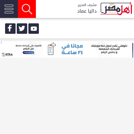
مشرف التحرير
داليا عماد