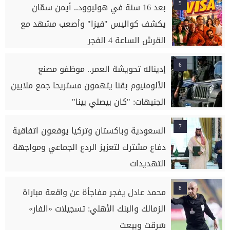
5
بعد 16 سنة في هوليوود.. أيمن سمّان
يكشف كواليس "فيزا" وأصعب مشهد مع
القرش الساعة 4 الفجر
6
إديناله تحويشة العمر.. موظفو مصنع
الألومنيوم بقنا يتهمون مستريحا جمع ملايين
الجنيهات: "كان بيصلي بينا"
7
السعودية وباكستان وتركيا يوفعون اتفاقية
دفاع مشترك لتعزيز الردع الجماعي ومواجهة
التهديدات
8
محمد عادل يفجر مفاجأة عن واقعة مباراة
الزمالك والبنك الأهلي: تسجيلات «الفار»
سُرقت وبيعت