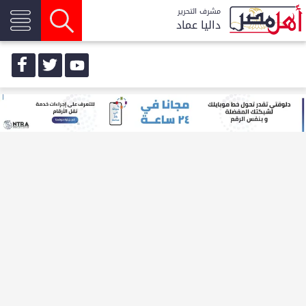
مشرف التحرير
داليا عماد