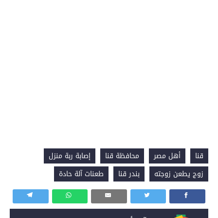
قنا
أهل مصر
محافظة قنا
إصابة ربة منزل
زوج يطعن زوجته
بندر قنا
طعنات آلة حادة