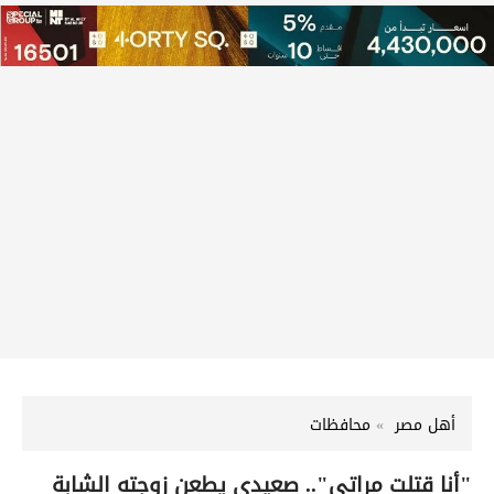
أهل مصر
محافظات
"أنا قتلت مراتي".. صعيدي يطعن زوجته الشابة