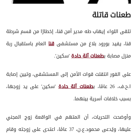
طعنات قاتلة
تلقى اللواء إيهاب طه مدير أمن قنا، إخطارًا من قسم شرطة
قنا، يفيد بورود بلاغ من مستشفى
قنا
العام باستقبال ربة
منزل مصابة ب
طعنات آلة حادة
'سكين'.
على الفور انتقلت قوات الأمن إلى المستشفى، وتبين إصابة
ا.ح.ف، 26 عامًا، ب
طعنات آلة حادة
'سكين' على يد زوجها،
بسبب خلافات أسرية بينهما.
وأوضحت التحريات، أن المتهم في الواقعة زوج المجني
عليها، ويُدعى محمود.ع.ن، 37 عامًا، اعتدى على زوجته وقام