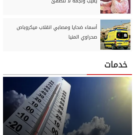
يغيب ونجمة لا تنطفئ
أسماء ضحايا ومصابي انقلاب ميكروباص
صحراوي المنيا
خدمات