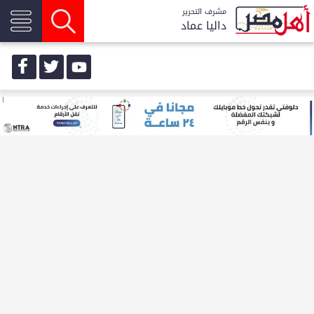
مشرف التحرير
داليا عماد