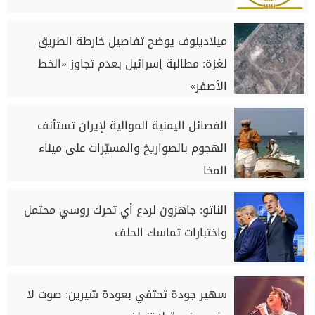
ميلادينوف يوضح تفاصيل خارطة الطريق
لغزة: مطالبة إسرائيل بعدم تجاوز «الخط
الأصفر»
الفصائل اليمنية الموالية لإيران تستأنف
الهجوم بالصواريخ والمسيّرات على ميناء
المخا
الناتو: جاهزون لردع أي تحرك روسي محتمل
واختبارات تماسك الحلف
سهير جودة تحتفي بعودة شيرين: صوت لا