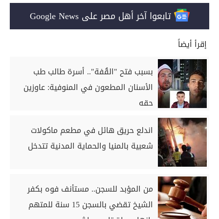
تابعوا آخر أهل مصر على Google News
إقرأ أيضاً
بسبب فتح "القُفة".. أسرة طالب طب
الأسنان المطعون في المنوفية: عاوزين
حقه
اندلع حريق هائل في مطعم ماكولات
شعبية بالمنيا والحماية المدنية تتدخل
من المؤبد للسجن.. مستأنف فوه بكفر
الشيخ تقضي بالسجن 15 سنة للمتهم