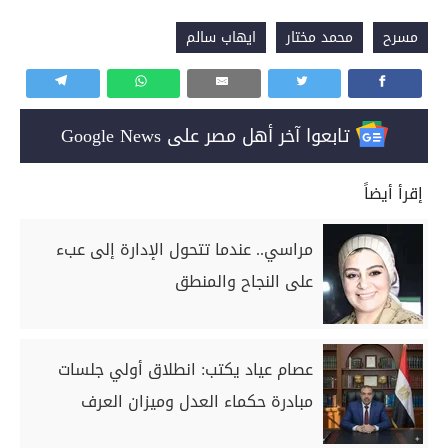
مسرح
محمد مختار
ايهاب سالم
تابعوا آخر أهل مصر على Google News
إقرأ أيضاً
مراسي.. عندما تتحول الإدارة إلى عبء
على النجاح والمنطق
عصام عياد يكتب: انطلاق أولي جلسات
مبادرة حكماء العدل وميزان العرف