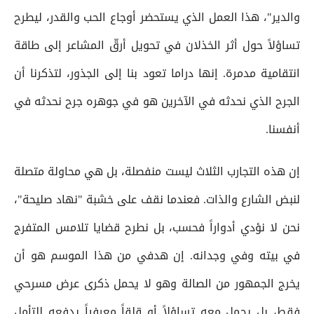
والدير"، هذا العمل الذي يستحضر أوجاع الحب والقدر، ليطرح
تساؤلاً حول أثر الخذلان في تحويل أرقّ المشاعر إلى طاقة
انتقامية مدمرة. إنها دراما تعود بنا إلى الجذور، لتذكرنا أن
الجرح الذي نحدثه في الآخرين هو في جوهره جرح نحدثه في
أنفسنا.
إن هذه التجارب الثلاث ليست منفصلة، بل هي محاولة متصلة
لنبض الشارع والذات. فعندما نقف على خشبة "نهاد صليحة"،
نحن لا نؤدي أدواراً فحسب، بل نطرح قضايا تلامس المتفرج
في بيته وفي وجدانه. إن هدفي من هذا الموسم هو أن
يخرج الجمهور من الصالة وهو لا يحمل ذكرى عرض مسرحي
فقط، بل يحمل معه تساؤلاً أو قلقاً معرفياً يدفعه للتأمل