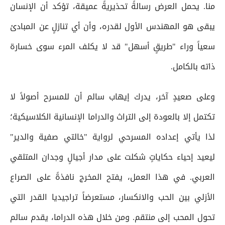
منا. يحمل العرض رسالةً تحذيريةً عميقة، تؤكد أن الإنسان
يبقى هو المهندس الأول لقدره، وأن أي تنازلٍ عن المبادئ
سعياً وراء "طريقٍ أسهل" قد لا يكلف المرء سوى خسارة
ذاته بالكامل.
وعلى صعيدٍ آخر، يدرك إيهاب سالم أن للمسرح أصولاً لا
تكتمل إلا بالعودة إلى التراث والدراما الإنسانية الكلاسيكية؛
لذا يأتي إعداده المسرحي لرواية "خالتي صفية والدير"
ليعيد إحياء حكاياتٍ شكلت على مدار أجيالٍ وجدان المتلقي
العربي. في هذا العمل، يفتح المخرج نافذةً على الصراع
الأزلي بين الحب والانكسار، مستعرضاً تراجيديا القدر التي
تحول المحب إلى منتقم. ومن خلال هذه الدراما، يقدم سالم