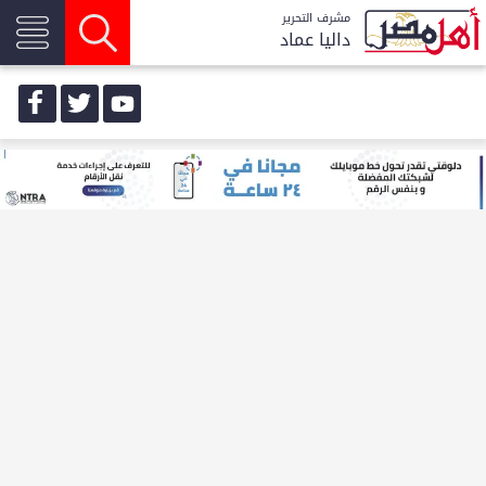
مشرف التحرير
داليا عماد