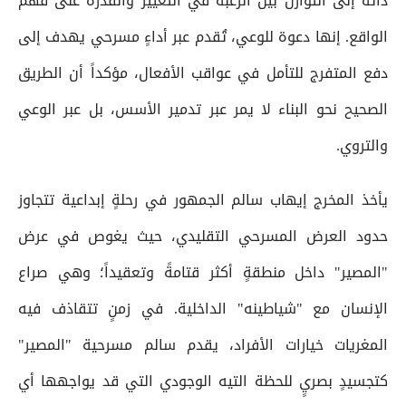
ذاته إلى التوازن بين الرغبة في التغيير والقدرة على فهم
الواقع. إنها دعوة للوعي، تُقدم عبر أداءٍ مسرحي يهدف إلى
دفع المتفرج للتأمل في عواقب الأفعال، مؤكداً أن الطريق
الصحيح نحو البناء لا يمر عبر تدمير الأسس، بل عبر الوعي
والتروي.
يأخذ المخرج إيهاب سالم الجمهور في رحلةٍ إبداعية تتجاوز
حدود العرض المسرحي التقليدي، حيث يغوص في عرض
"المصير" داخل منطقةٍ أكثر قتامةً وتعقيداً؛ وهي صراع
الإنسان مع "شياطينه" الداخلية. في زمنٍ تتقاذف فيه
المغريات خيارات الأفراد، يقدم سالم مسرحية "المصير"
كتجسيدٍ بصريٍ للحظة التيه الوجودي التي قد يواجهها أي