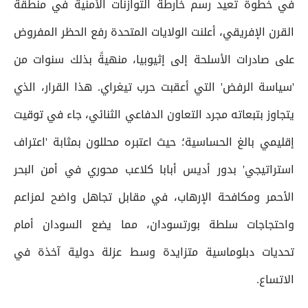
في خطوة تعيد رسم خارطة التوازنات الأمنية في منطقة
القرن الإفريقي، أعلنت الولايات المتحدة رفع الحظر المفروض
على صادرات الأسلحة إلى إثيوبيا، منهيةً بذلك سنوات من
'سياسة الرفض' التي أعقبت حرب تيغراي. هذا القرار، الذي
يتجاوز بتبعاته مجرد التعاون الدفاعي الثنائي، جاء في توقيت
إقليمي بالغ الحساسية؛ حيث اعتبره محللون بمثابة 'اعتراف
استراتيجي' بدور أديس أبابا كلاعب محوري في أمن البحر
الأحمر ومكافحة الإرهاب، في مقابل تجاهل واضح لمزاعم
واحتجاجات سلطة بورتسودان، مما يضع السودان أمام
تحديات دبلوماسية متزايدة وسط عزلة دولية آخذة في
الاتساع.