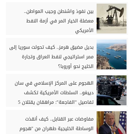
بين نفوذ واشنطن وجيب المواطن..
معضلة الخيار المر في أزمة النفط
الأمريكي
بديل مضيق هرمز.. كيف تحولت سوريا إلى
ممر استراتيجي لنفط العراق وتجارة
الخليج نحو أوروبا؟
الهجوم على المركز الإسلامي في سان
دييغو.. السلطات الأمريكية تكشف
تفاصيل "الفاجعة": مراهقان يقتلان 5
رجال وينهيان حياتهما
مفاوضات عبر القنابل.. كيف أنقذت
الوساطة الخليجية طهران من ''هجوم