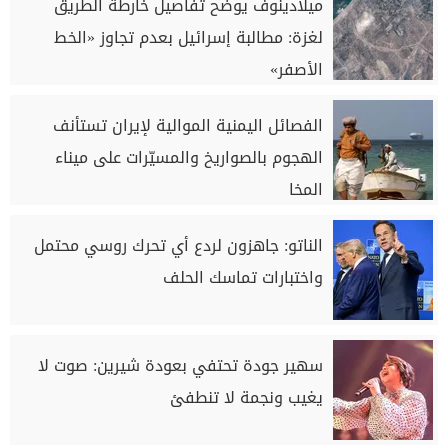
ميلادينوف يوضح تفاصيل خارطة الطريق
لغزة: مطالبة إسرائيل بعدم تجاوز «الخط
الأصفر»
الفصائل اليمنية الموالية لإيران تستأنف
الهجوم بالصواريخ والمسيّرات على ميناء
المخا
الناتو: جاهزون لردع أي تحرك روسي محتمل
واختبارات تماسك الحلف
سهير جودة تحتفي بعودة شيرين: صوت لا
يغيب ونجمة لا تنطفئ