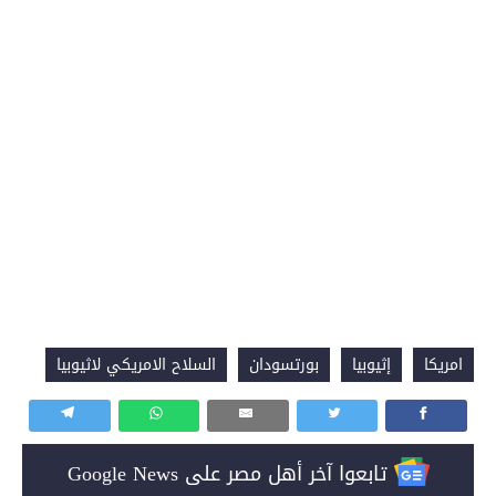
امريكا
إثيوبيا
بورتسودان
السلاح الامريكي لاثيوبيا
تابعوا آخر أهل مصر على Google News