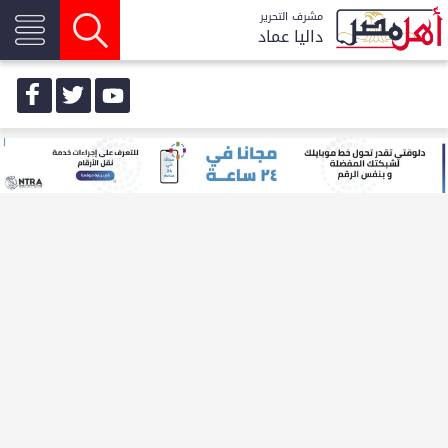
مشرف التحرير
داليا عماد