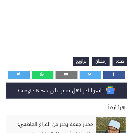
صلاة
رمضان
تراويح
تابعوا آخر أهل مصر على Google News
إقرأ أيضاً
مختار جمعة يحذر من الفراغ العاطفي: