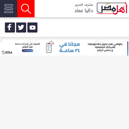
مشرف التحرير
داليا عماد