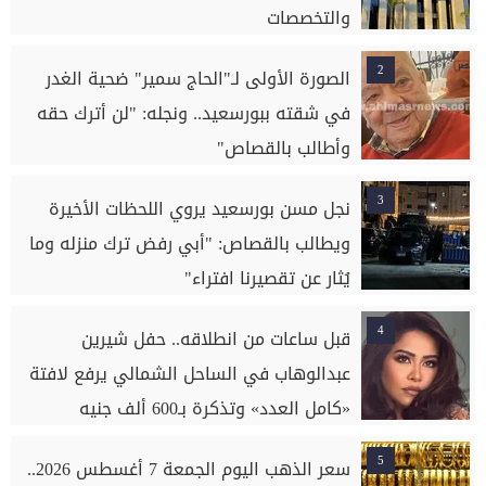
والتخصصات
2
الصورة الأولى لـ"الحاج سمير" ضحية الغدر
في شقته ببورسعيد.. ونجله: "لن أترك حقه
وأطالب بالقصاص"
3
نجل مسن بورسعيد يروي اللحظات الأخيرة
ويطالب بالقصاص: "أبي رفض ترك منزله وما
يُثار عن تقصيرنا افتراء"
4
قبل ساعات من انطلاقه.. حفل شيرين
عبدالوهاب في الساحل الشمالي يرفع لافتة
«كامل العدد» وتذكرة بـ600 ألف جنيه
5
سعر الذهب اليوم الجمعة 7 أغسطس 2026..