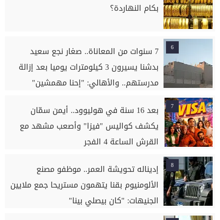
بكام النهاردة؟
6
7 سنوات من المعاناة.. صغار نجع سعيد
بدشنا يسيرون 3 كيلومترات يوميا بعد إزالة
مدرستهم.. والأهالي: "إحنا مهمشين"
7
بعد 16 سنة في هوليوود.. أيمن سمّان
يكشف كواليس "فيزا" وأصعب مشهد مع
القرش الساعة 4 الفجر
8
إديناله تحويشة العمر.. موظفو مصنع
الألومنيوم بقنا يتهمون مستريحا جمع ملايين
الجنيهات: "كان بيصلي بينا"