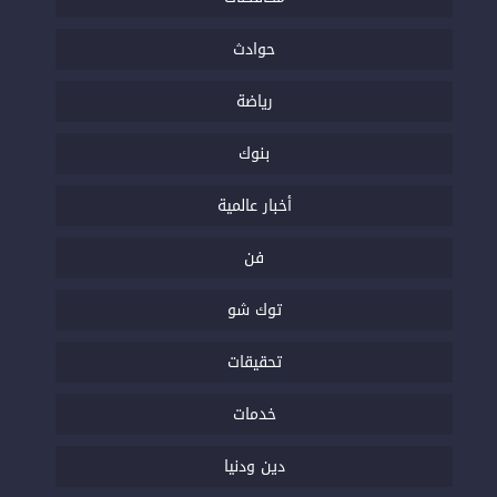
حوادث
رياضة
بنوك
أخبار عالمية
فن
توك شو
تحقيقات
خدمات
دين ودنيا