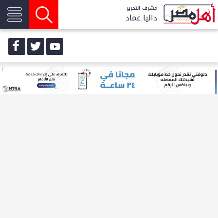
مشرف التحرير
داليا عماد