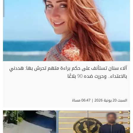
آلاء سنان تستأنف على حكم براءة متهم تحرش بها: هددني
بالاعتداء.. وحررت ضده 90 بلاغًا
السبت 20 يونية 2026 | 06:47 مساءً