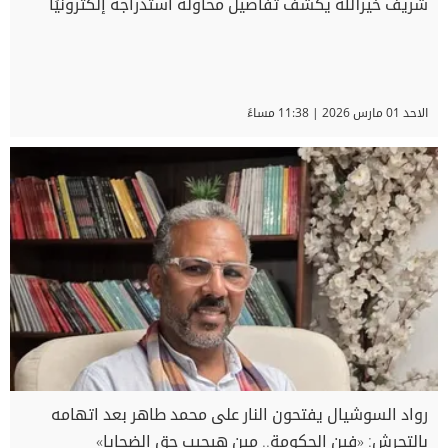
شريف خيرالله يكشف تفاصيل محاولة استدراجه إلكترونيًا
الاحد 01 مارس 2026 | 11:38 مساءً
رواد السوشيال يفتحون النار على محمد طاهر بعد اتهامه
بالتحرش: «فين الحكومة.. مين هيجيب حق الضحايا»