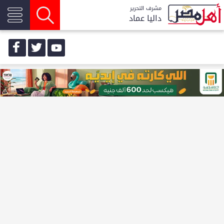
مشرف التحرير
داليا عماد