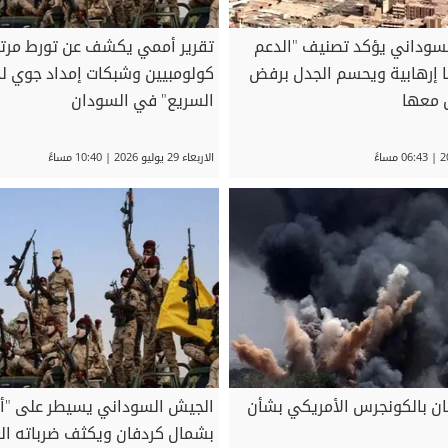
السوداني يؤكد تصنيف "الدعم
تقرير أممي يكشف عن تورط مرت
ا إرهابية ويحسم الجدل برفض
كولومبيين وشبكات إمداد جوي لد
 معها
السريع" في السودان
الاربعاء 29 يوليو 2026 | 10:40 مساءً
يان بالكونجرس الأمريكي بشأن
الجيش السوداني يسيطر على "أم
بشمال كردفان ويكثف ضرباته ال