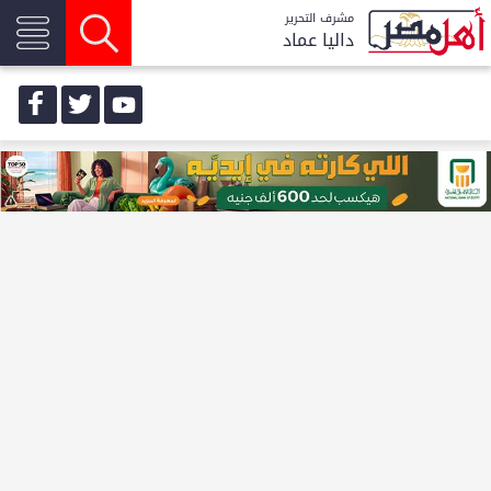
مشرف التحرير
داليا عماد