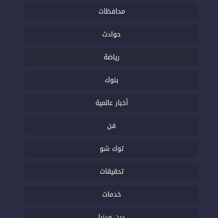
محافظات
حوادث
رياضة
بنوك
أخبار عالمية
فن
توك شو
تحقيقات
خدمات
دين ودنيا