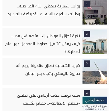
1
رواتب شهرية تتخطى الـ43 ألف جنيه..
وظائف شاغرة بالسفارة الأمريكية بالقاهرة
2
ثغرة تُحوّل المواطن إلى متهم في مصر..
كيف يمكن تشغيل خطوط المحمول دون علم
أصحابها؟
3
كوريا الشمالية تطلق مقذوفا يرجح أنه
صاروخ باليستي باتجاه بحر اليابان
4
سبب توقف خدمة أرقامي على تطبيق
«تنظيم الاتصالات».. مصادر تكشف