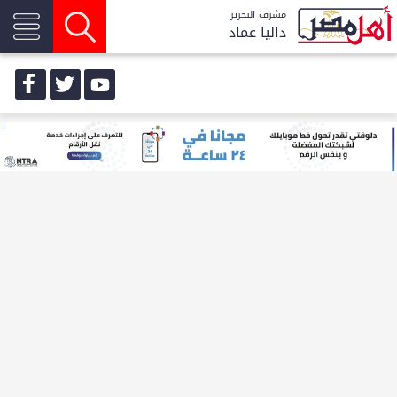
مشرف التحرير
داليا عماد