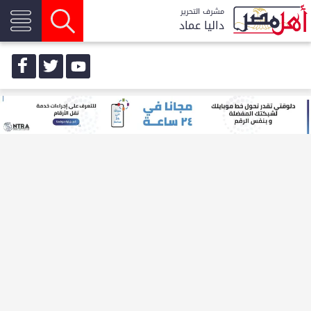
مشرف التحرير
داليا عماد