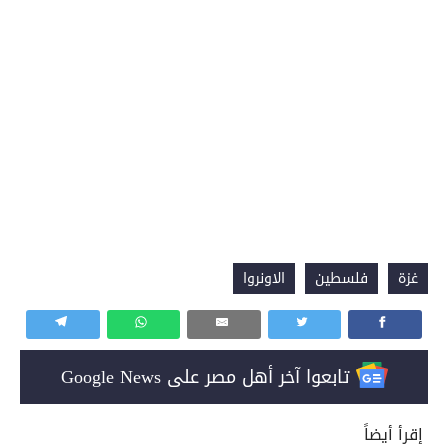
غزة
فلسطين
الاونروا
تابعوا آخر أهل مصر على Google News
إقرأ أيضاً