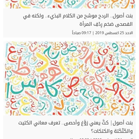
بنت أصول.. الردح موشح من الكلام البذيء.. ولكنه في
الفصحى ضخم رِدْفِ المرأة
الاحد 25 اغسطس 2019 | 09:17 صباحاً
بنت أصول| كتَّ يعني زوَّغ وأحصى.. تعرف معاني الكتيت
والكَتْكَتة والكتكات؟