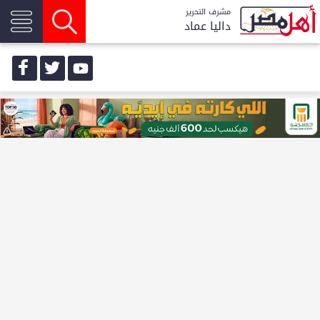
مشرف التحرير
داليا عماد