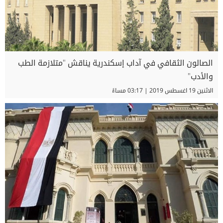
الصالون الثقافي في آداب إسكندرية يناقش "متلازمة الطب
والأدب"
الاثنين 19 اغسطس 2019 | 03:17 مساءً