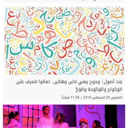
بنت أصول| وحوح يعني لالى وهاتى.. تعالوا نتعرف على
الوَحْواح والوَحْوَحة والوَحّ
الخميس 29 اغسطس 2019 | 11:36 صباحاً