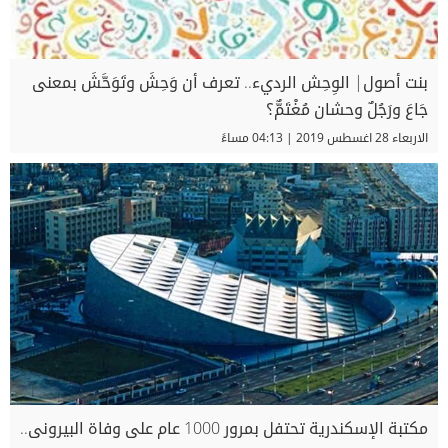
بنت أصول| الوِحِش الرديء.. تعرف أن وَحِشَ وتَوَحَّشَ بمعنى
جَاعَ ورَجُلٌ وحشان مُغْتَمٌّ؟
الاربعاء 28 اغسطس 2019 | 04:13 مساءً
مكتبة الإسكندرية تحتفل بمرور 1000 عام على وفاة البيرونى..