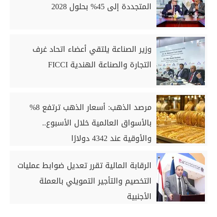
المتجددة إلى 45% بحلول 2028
وزير الصناعة يلتقي أعضاء اتحاد غرف
التجارة والصناعة الهندية FICCI
مرصد الذهب: أسعار الذهب ترتفع 8%
بالأسواق العالمية خلال الأسبوع..
والأوقية عند 4342 دولارًا
الرقابة المالية تقرر تعديل ضوابط عمليات
التخصيم والتأجير التمويلي بالعملة
الأجنبية