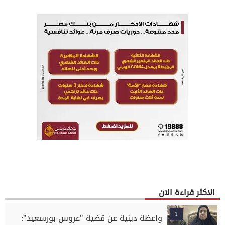
الاكثر قراءة الان
1
واعظة دينية عن قضية "عروس بورسعيد":