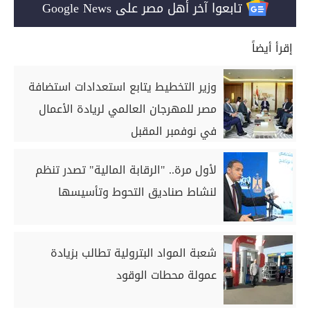
تابعوا آخر أهل مصر على Google News
إقرأ أيضاً
وزير التخطيط يتابع استعدادات استضافة
مصر للمهرجان العالمي لريادة الأعمال
في نوفمبر المقبل
لأول مرة.. "الرقابة المالية" تصدر تنظم
لنشاط صناديق التحوط وتأسيسها
شعبة المواد البترولية تطالب بزيادة
عمولة محطات الوقود