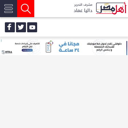
مشرف التحرير
داليا عماد