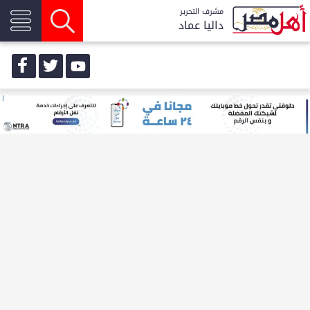
مشرف التحرير
داليا عماد