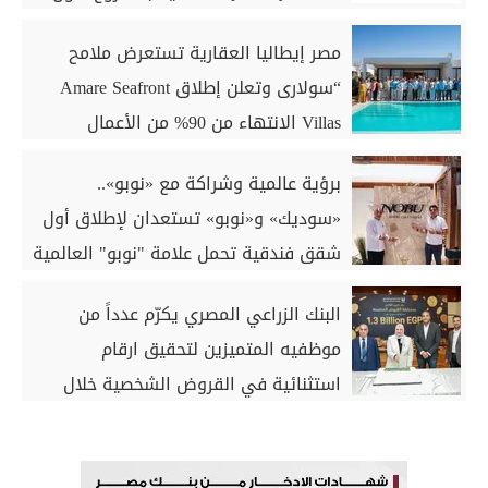
تاون بمدينة العلمين الجديدة
مصر إيطاليا العقارية تستعرض ملامح
“سولارى وتعلن إطلاق Amare Seafront
Villas الانتهاء من 90% من الأعمال
الخرسانية للكبائن
برؤية عالمية وشراكة مع «نوبو»..
«سوديك» و«نوبو» تستعدان لإطلاق أول
شقق فندقية تحمل علامة "نوبو" العالمية
في مصر ضمن مشروع «أوجامي» خلال
البنك الزراعي المصري يكرّم عدداً من
أيام
موظفيه المتميزين لتحقيق ارقام
استثنائية في القروض الشخصية خلال
الربع الأول من 2026