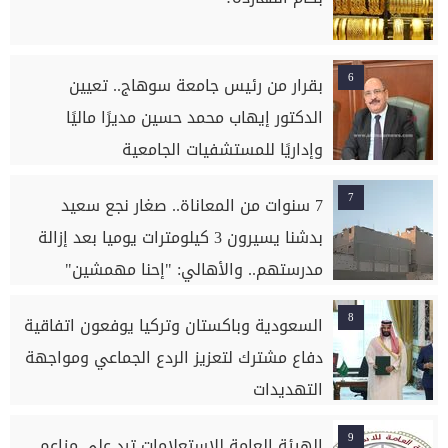
6
بقرار من رئيس جامعة سوهاج.. تعيين
الدكتور إيهاب محمد حسين مديرًا ماليًا
وإداريًا للمستشفيات الجامعية
7
7 سنوات من المعاناة.. صغار نجع سعيد
بدشنا يسيرون 3 كيلومترات يوميا بعد إزالة
مدرستهم.. والأهالي: "إحنا مهمشين"
8
السعودية وباكستان وتركيا يوفعون اتفاقية
دفاع مشترك لتعزيز الردع الجماعي ومواجهة
التهديدات
9
الهيئة العامة للاستعلامات ترد على مزاعم