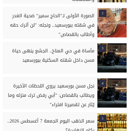
2
الصورة الأولى لـ"الحاج سمير" ضحية الغدر
في شقته ببورسعيد.. ونجله: "لن أترك حقه
وأطالب بالقصاص"
3
مأساة في حي المناخ.. الجشع ينهى حياة
مسن داخل شقته السكنية ببورسعيد
4
نجل مسن بورسعيد يروي اللحظات الأخيرة
ويطالب بالقصاص: "أبي رفض ترك منزله وما
يُثار عن تقصيرنا افتراء"
5
سعر الذهب اليوم الجمعة 7 أغسطس 2026..
بكام النهاردة؟