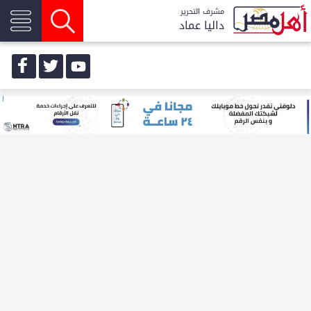
مشرف التحرير
داليا عماد