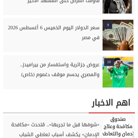
قاومت المرض حتى المشهد الأخير
9
سعر الدولار اليوم الخميس 6 أغسطس 2026
في مصر
10
عروض جزائرية واستفسار من بيراميدز..
والمصري يحسم موقف دغموم (خاص)
اهم الاخبار
«شوفها قبل ما تجربها».. مُتحدث «مكافحة
الإدمان» يكشف أسباب تعاطي الشباب