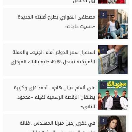
بين الأفضل"
5
مصطفى الهواري يطرح أغنيته الجديدة
«حسيت حاجات»
6
استقرار سعر الدولار أمام الجنيه.. والعملة
الأمريكية تسجل 49.88 جنيه بالبنك المركزي
7
على أنغام «بيان هام».. أحمد غزي وكزبرة
يطلقان الرقصة الرسمية لفيلم «محمود
التاني»
8
في ذكرى رحيل ميرنا المهندس.. فنانة