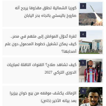
3
كوريا الشمالية تطلق مقذوفا يرجح أنه
صاروخ باليستي باتجاه بحر اليابان
4
ثغرة تُحوّل المواطن إلى متهم في مصر..
كيف يمكن تشغيل خطوط المحمول دون علم
أصحابها؟
5
كيف تشاهد صلاح؟ القنوات الناقلة لمباريات
الدوري التركي 2027
6
الزمالك يكشف موقفه من بيع خوان بيزيرا
بعد بيانه الأخير (خاص)