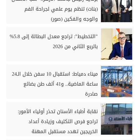
(بنات) تنظم يوم علمي لجراحة الفم
والوجه والفكين (صور)
"التخطيط": تراجع معدل البطالة إلى 5.8%
بالربع الثاني من 2026
ميناء دمياط: استقبال 10 سفن خلال الـ24
ساعة الماضية.. و41 ألف طن بضائع
صادرة
نقابة أطباء الأسنان تحذر أولياء الأمور:
تراجع فرص التكليف وزيادة أعداد
الخريجين تهدد مستقبل المهنة