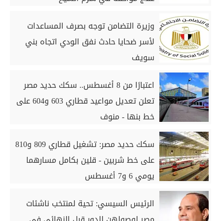
وزيرة التضامن توجه بصرف المساعدات
لأسر ضحايا حادث نفق الودي اتجاه بني
سويف
اعتبارًا من 8 أغسطس.. سكك حديد مصر
تعلن تعديل مواعيد قطاري 603 و604 على
خط بنها - منوف
سكك حديد مصر: تشغيل قطاري 809 و810
على خط شربين - قلين بكامل مسارهما
يومي 6 و7 أغسطس
الرئيس السيسي: تحية لمنتخب ناشئات
مصر لوصولهن للدور قبل النهائي في