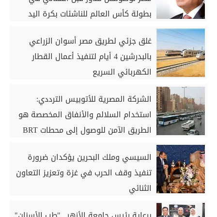
بطولة كأس العالم للناشئات بكرة اليد
غلق جزئي لطريق مصر أسوان الزراعي
بالبدرشين 4 أيام لتنفيذ أعمال القطار
الكهربائي السريع
الشركة المصرية للأتوبيس الترددي:
استخدام السلالم والأنفاق المخصصة هو
الطريق الآمن للوصول إلى محطات BRT
السيسي وملك البحرين يؤكدان ضرورة
تنفيذ وقف الحرب في غزة وتعزيز التعاون
الثنائي
برعاية رئيس جامعة الأزهر.. "طب الأسنان"