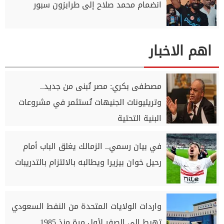
انضمام محمد صلاح إلى طرابزون سبور
اهم الاخبار
مصطفى بكري: مصر تُبنى من جديد..
وتريليونات الجنيهات تُستثمر في مشروعات
البنية التحتية
في بيان رسمي.. الزمالك يغلق الباب أمام
رحيل خوان بيزيرا ويطالبه بالالتزام بالتدريبات
واردات الولايات المتحدة من النفط السعودي
تهبط إلى الصفر لأول مرة منذ 1985