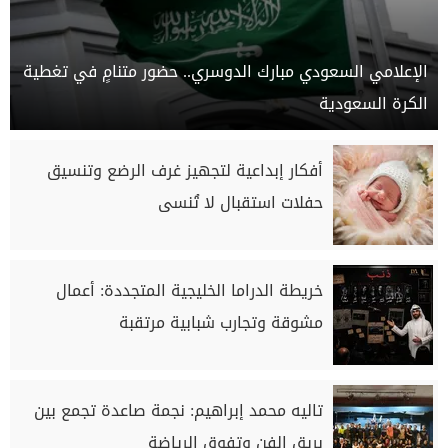
الإعلامي السعودي مبارك الدوسري.. حضور متنامٍ في تغطية
الكرة السعودية
أفكار إبداعية لتجهيز غرف الرضع وتنسيق
حفلات استقبال لا تُنسى
خريطة الدراما الخليجية المتجددة: أعمال
مشوقة وتجارب شبابية مرتقبة
تاليه محمد إبراهيم: نجمة صاعدة تجمع بين
بريق الفن وتفوق الرياضة