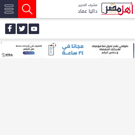
مشرف التحرير
داليا عماد