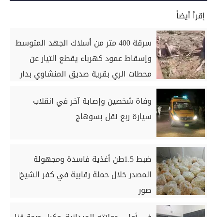
إقرأ أيضاً
سرقة 400 متر من أسلاك الجهد المتوسط
وإسقاط عمود كهرباء يقطع التيار عن
محطات الري بقرية صديق المنشاوي بدار
السلام بسوهاج
وفاة شخصين وإصابة آخر في انقلاب
سيارة ربع نقل بسوهاج
ضبط 1.5طن أغذية فاسدة ومجهولة
المصدر خلال حملة رقابية في كفر الشيخ|
صور