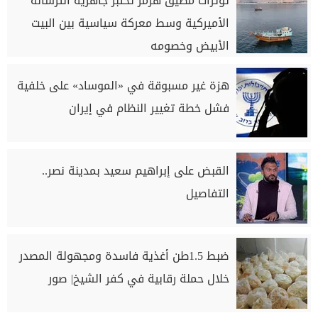
توترات مضيق هرمز تختبر جاهزية الترسانة
الأميركية وسط معركة سياسية بين البيت
الأبيض وخصومه
هزة غير مسبوقة في «الموساد» على خلفية
فشل خطة تغيير النظام في إيران
القبض على إبراهيم سعيد بمدينة نصر..
التفاصيل
ضبط 1.5طن أغذية فاسدة ومجهولة المصدر
خلال حملة رقابية في كفر الشيخ| صور