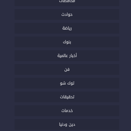
محافظات
حوادث
رياضة
بنوك
أخبار عالمية
فن
توك شو
تحقيقات
خدمات
دين ودنيا