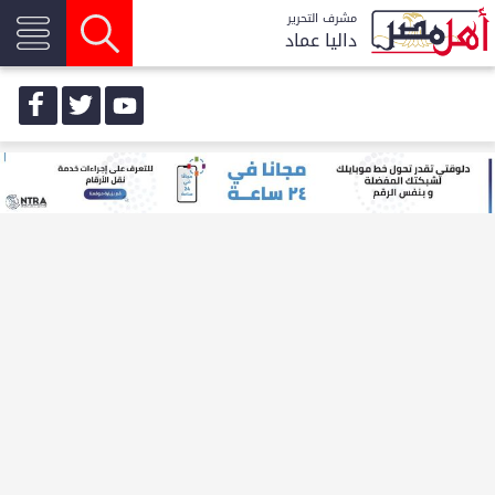
مشرف التحرير
داليا عماد