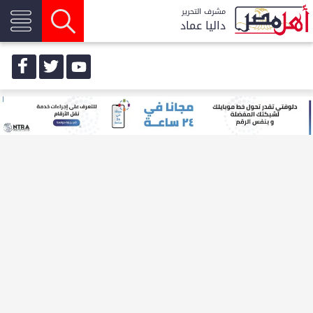
مشرف التحرير
داليا عماد