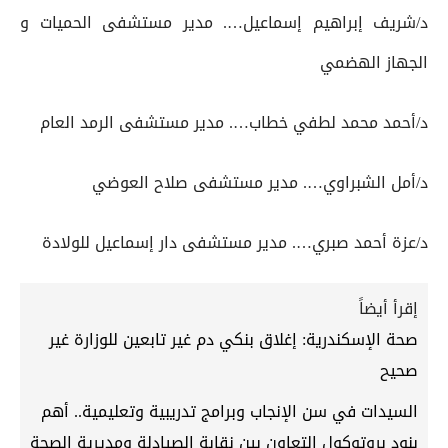
د/شريف إبراهيم إسماعيل…. مدير مستشفى الحميات و
الجهاز الهضمي
د/أحمد محمد لطفي خطاب…. مدير مستشفى الرمد العام
د/أمل الشبراوي…. مدير مستشفى صلاح العوضي
د/عزة أحمد صبري…. مدير مستشفى دار إسماعيل للولادة
إقرأ أيضاً
صحة الإسكندرية: إغلاق بنكي دم غير تابعين للوزارة غير
صحيح
السيدات في سن الإنجاب وبرامج تدريبية وتعليمية.. أهم
بنود بروتوكول التعاون بين نقابة الصيادلة ومديرية الصحة