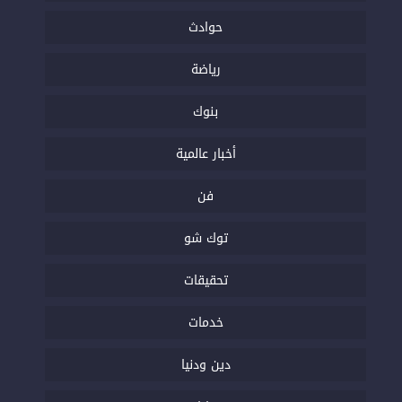
حوادث
رياضة
بنوك
أخبار عالمية
فن
توك شو
تحقيقات
خدمات
دين ودنيا