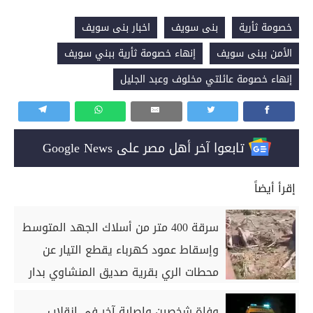
خصومة ثأرية
بنى سويف
اخبار بنى سويف
الأمن ببنى سويف
إنهاء خصومة ثأرية ببني سويف
إنهاء خصومة عائلتي مخلوف وعبد الجليل
تابعوا آخر أهل مصر على Google News
إقرأ أيضاً
سرقة 400 متر من أسلاك الجهد المتوسط
وإسقاط عمود كهرباء يقطع التيار عن
محطات الري بقرية صديق المنشاوي بدار
السلام بسوهاج
وفاة شخصين وإصابة آخر في انقلاب