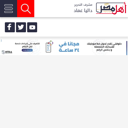
مشرف التحرير
داليا عماد