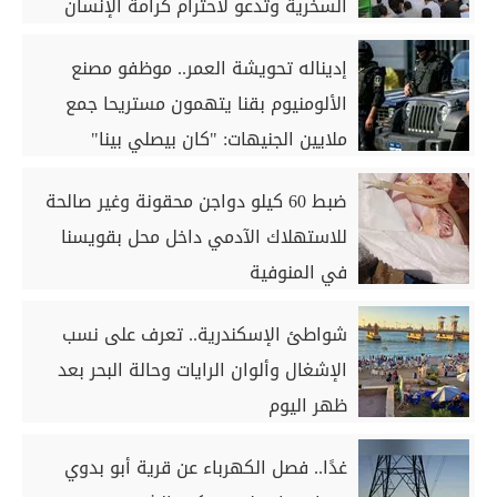
السخرية وتدعو لاحترام كرامة الإنسان
إديناله تحويشة العمر.. موظفو مصنع
الألومنيوم بقنا يتهمون مستريحا جمع
ملايين الجنيهات: "كان بيصلي بينا"
ضبط 60 كيلو دواجن محقونة وغير صالحة
للاستهلاك الآدمي داخل محل بقويسنا
في المنوفية
شواطئ الإسكندرية.. تعرف على نسب
الإشغال وألوان الرايات وحالة البحر بعد
ظهر اليوم
غدًا.. فصل الكهرباء عن قرية أبو بدوي