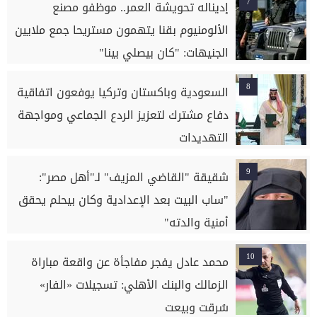
7
إديناله تحويشة العمر.. موظفو مصنع
الألومنيوم بقنا يتهمون مستريحا جمع ملايين
الجنيهات: "كان بيصلي بينا"
8
السعودية وباكستان وتركيا يوفعون اتفاقية
دفاع مشترك لتعزيز الردع الجماعي ومواجهة
التهديدات
9
شقيقة "القاضي المزيف" لـ"أهل مصر":
"ساب البيت بعد الإعدادية وكان بيحلم يحقق
أمنية والدته"
10
محمد عادل يفجر مفاجأة عن واقعة مباراة
الزمالك والبنك الأهلي: تسجيلات «الفار»
سُرقت وبيعت