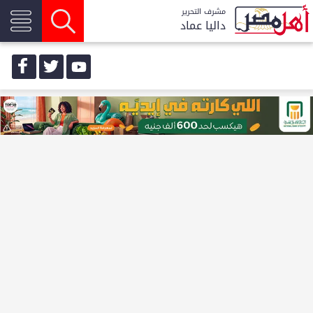
مشرف التحرير
داليا عماد