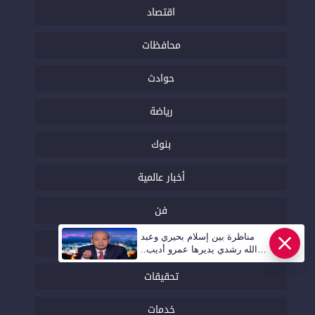
اقتصاد
محافظات
حوادث
رياضة
بنوك
أخبار عالمية
فن
مناظرة بين إسلام بحيري وعبد
توك شو
الله رشدي يديرها عمرو أديب..
قريبا | أهل مصر
تحقيقات
خدمات