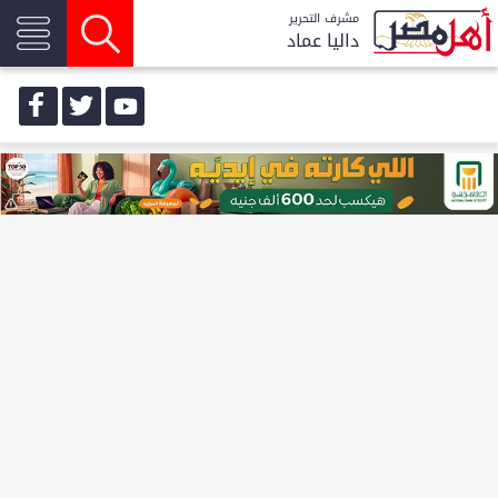
مشرف التحرير
داليا عماد