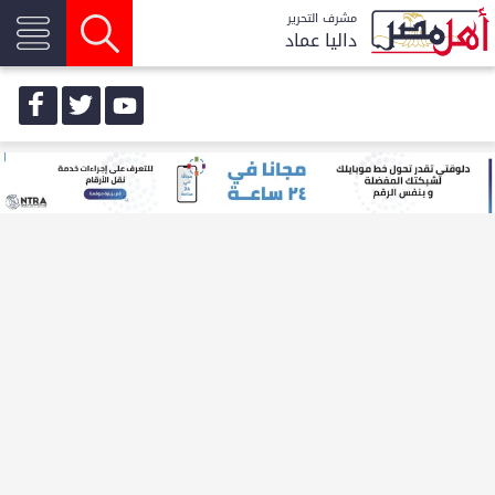
مشرف التحرير
داليا عماد