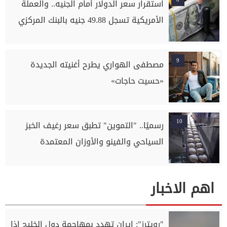
استقرار سعر الدولار أمام الجنيه.. والعملة
الأمريكية تسجل 49.88 جنيه بالبنك المركزي
9
مصطفى الهواري يطرح أغنيته الجديدة
«حسيت حاجات»
10
رسميًا.. "التموين" تطبق سعر رغيف الخبز
السياحي والفينو والأوزان المعتمدة
اهم الاخبار
"رويترز": إيران تهدد بمهاجمة دول الخليج إذا