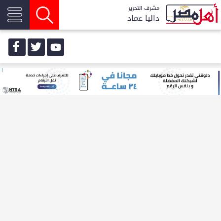
مشرف التحرير
داليا عماد