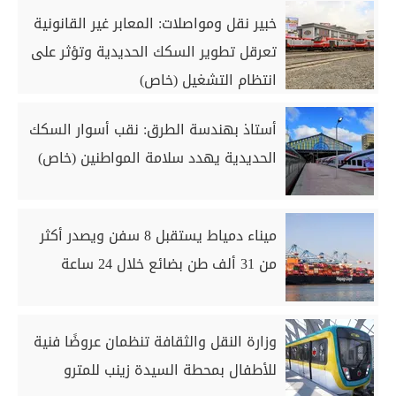
خبير نقل ومواصلات: المعابر غير القانونية
تعرقل تطوير السكك الحديدية وتؤثر على
انتظام التشغيل (خاص)
أستاذ بهندسة الطرق: نقب أسوار السكك
الحديدية يهدد سلامة المواطنين (خاص)
ميناء دمياط يستقبل 8 سفن ويصدر أكثر
من 31 ألف طن بضائع خلال 24 ساعة
وزارة النقل والثقافة تنظمان عروضًا فنية
للأطفال بمحطة السيدة زينب للمترو