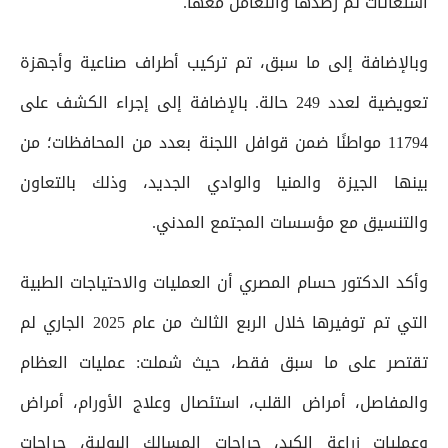
استغاثات تم رصدها والتعامل معها.
وبالإضافة إلى ما سبق، تم تركيب أطراف صناعية وأجهزة
تعويضية لعدد 249 حالة. بالإضافة إلى إجراء الكشف على
11794 مواطنًا ضمن قوافل اللجنة بعدد من المحافظات؛ من
بينها الجيزة والمنيا والوادي الجديد، وذلك بالتعاون
والتنسيق مع مؤسسات المجتمع المدني.
وأكد الدكتور حسام المصري أن العمليات والاحتياجات الطبية
التي تم توفيرها خلال الربع الثالث من عام 2025 الجاري لم
تقتصر على ما سبق فقط، حيث شملت: ‌عمليات العظام
والمفاصل، أمراض القلب، ‌استئصال وعلاج الأورام، ‌أمراض
وعمليات زراعة الكبد، ‌جراحات المسالك البولية، جراحات