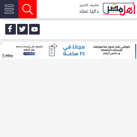
مشرف التحرير
داليا عماد