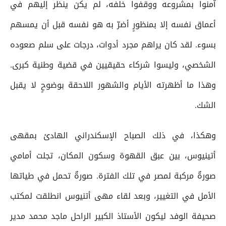
آمنوا بمشروعه ووقفوا خلفه، لم يكن ينظر إليهم في
أعماق نفسه إلا بمنظورٍ أضرّ به هو نفسه قبل أن يمسهم
بسوء. لقد كان يراهم مجرد أدوات، درجات على سلم صعوده
الشخصي، وليسوا شركاء حقيقيين في قضية وطنية كبرى.
وهذا ما أظهرته الأيام والشهور اللاحقة بوضوحٍ لا يقبل
الشك.
وهكذا، في ذلك الصباح الإسكندراني الهادئ بمقهى
أتينيوس، بين عبق القهوة وسكون المكان، تجلت أمامي
صورةٌ مركبة لمصر في تلك الفترة. صورةٌ تحمل في طياتها
الأمل في التغيير، وبعد لقاء مهى أتنيوس انطلقت لمكتب
صحيفة الوفد ليكون الأستاذ الكبير الراحل ماجد محمد مدير