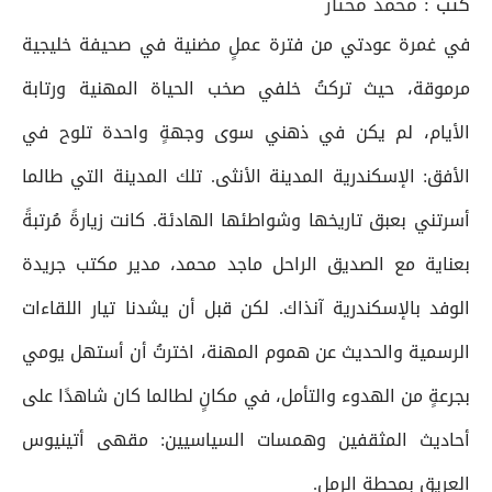
كتب :
محمد مختار
في غمرة عودتي من فترة عملٍ مضنية في صحيفة خليجية
مرموقة، حيث تركتُ خلفي صخب الحياة المهنية ورتابة
الأيام، لم يكن في ذهني سوى وجهةٍ واحدة تلوح في
الأفق: الإسكندرية المدينة الأنثى. تلك المدينة التي طالما
أسرتني بعبق تاريخها وشواطئها الهادئة. كانت زيارةً مُرتبةً
بعناية مع الصديق الراحل ماجد محمد، مدير مكتب جريدة
الوفد بالإسكندرية آنذاك. لكن قبل أن يشدنا تيار اللقاءات
الرسمية والحديث عن هموم المهنة، اخترتُ أن أستهل يومي
بجرعةٍ من الهدوء والتأمل، في مكانٍ لطالما كان شاهدًا على
أحاديث المثقفين وهمسات السياسيين: مقهى أتينيوس
العريق بمحطة الرمل.