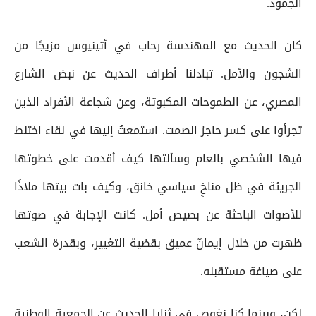
الجمود.
كان الحديث مع المهندسة رحاب في أتينيوس مزيجًا من
الشجون والأمل. تبادلنا أطراف الحديث عن نبض الشارع
المصري، عن الطموحات المكبوتة، وعن شجاعة الأفراد الذين
تجرأوا على كسر حاجز الصمت. استمعتُ إليها في لقاء اختلط
فيها الشخصي بالعام وسألتها كيف أقدمت على خطوتها
الجريئة في ظل مناخٍ سياسي خانق، وكيف بات بيتها ملاذًا
للأصوات الباحثة عن بصيص أمل. كانت الإجابة في صوتها
ظهرت من خلال إيمانٌ عميق بقضية التغيير، وبقدرة الشعب
على صياغة مستقبله.
لكن، وبينما كنا نغوص في ثنايا الحديث عن الجمعية الوطنية