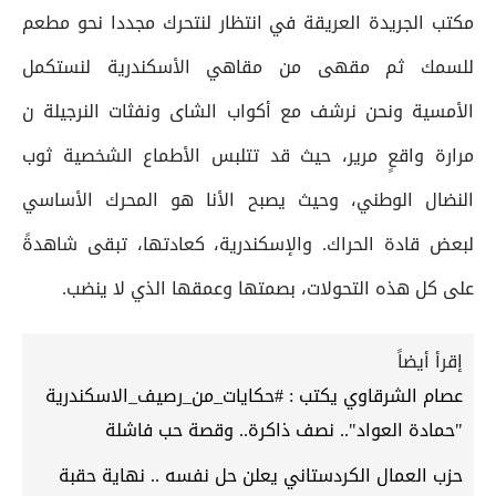
مكتب الجريدة العريقة في انتظار لنتحرك مجددا نحو مطعم
للسمك ثم مقهى من مقاهي الأسكندرية لنستكمل
الأمسية ونحن نرشف مع أكواب الشاى ونفثات النرجيلة ن
مرارة واقعٍ مرير، حيث قد تتلبس الأطماع الشخصية ثوب
النضال الوطني، وحيث يصبح الأنا هو المحرك الأساسي
لبعض قادة الحراك. والإسكندرية، كعادتها، تبقى شاهدةً
على كل هذه التحولات، بصمتها وعمقها الذي لا ينضب.
إقرأ أيضاً
عصام الشرقاوي يكتب : #حكايات_من_رصيف_الاسكندرية
"حمادة العواد".. نصف ذاكرة.. وقصة حب فاشلة
حزب العمال الكردستاني يعلن حل نفسه .. نهاية حقبة