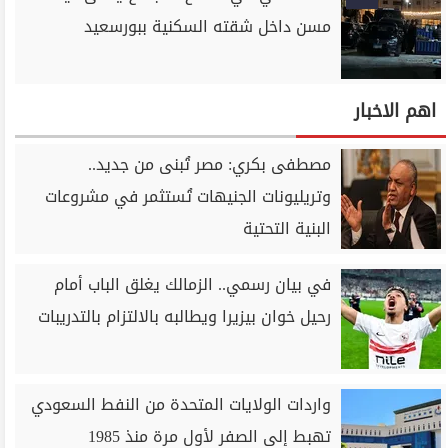
مسن داخل شقته السكنية ببورسعيد
اهم الاخبار
مصطفى بكري: مصر تُبنى من جديد..
وتريليونات الجنيهات تُستثمر في مشروعات
البنية التحتية
في بيان رسمي.. الزمالك يغلق الباب أمام
رحيل خوان بيزيرا ويطالبه بالالتزام بالتدريبات
واردات الولايات المتحدة من النفط السعودي
تهبط إلى الصفر لأول مرة منذ 1985