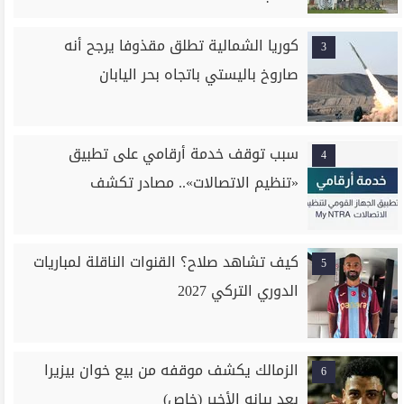
كوريا الشمالية تطلق مقذوفا يرجح أنه
3
صاروخ باليستي باتجاه بحر اليابان
سبب توقف خدمة أرقامي على تطبيق
4
«تنظيم الاتصالات».. مصادر تكشف
كيف تشاهد صلاح؟ القنوات الناقلة لمباريات
5
الدوري التركي 2027
الزمالك يكشف موقفه من بيع خوان بيزيرا
6
بعد بيانه الأخير (خاص)