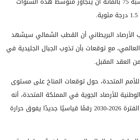
أو شبه قياسية' بين عامي 2026 و2030، مرجحة بنسبة 75 بالمائة أن يتجاوز متوسط هذه السنوات
تب الأرصاد البريطاني أن القطب الشمالي سيشهد
من 3.5 أضعاف المتوسط العالمي، مع توقعات بأن تذوب الجبال الجليدية في
ن العقد المقبل.
بع للأمم المتحدة، حول توقعات المناخ على مستوى
وطنية للأرصاد الجوية في المملكة المتحدة، أنه
من 'المحتمل' بنسبة 86 % أن تسجل إحدى سنوات الفترة 2026-2030 رقمًا قياسيًا جديدًا يفوق حرارة