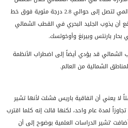
سنوات المقبلة بأكثر من 3.5 أضعاف المتوسط العالمي لتصل إلى حوالي 2.8 درجة مئوية فوق خط
عامي 1991 و2020. ومن المتوقع أن يذوب الجليد البحري في القطب الشمالي
بحار بارنتس وبيرنغ وأوخوتسك.
 الشمالي قد يؤدي أيضاً إلى اضطراب الأنظمة
ناطق الشمالية من العالم.
بة 1.5 درجة مئوية مؤقتاً لا يعني أن اتفاقية باريس فشلت لأنها تشير
جل على مدى 20 عاماً وليس تجاوزاً لمدة عام واحد، لكنها قالت إنه كلما اقترب
وأضافت 'تشير الدراسات العلمية بوضوح إلى أن