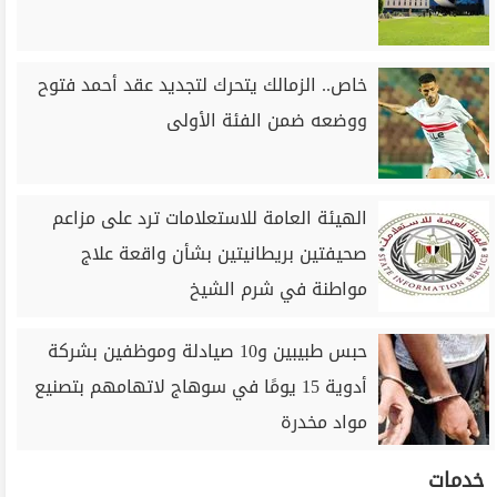
خاص.. الزمالك يتحرك لتجديد عقد أحمد فتوح
ووضعه ضمن الفئة الأولى
الهيئة العامة للاستعلامات ترد على مزاعم
صحيفتين بريطانيتين بشأن واقعة علاج
مواطنة في شرم الشيخ
حبس طبيبين و10 صيادلة وموظفين بشركة
أدوية 15 يومًا في سوهاج لاتهامهم بتصنيع
مواد مخدرة
خدمات