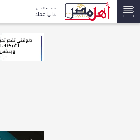
مشرف التحرير
داليا عماد